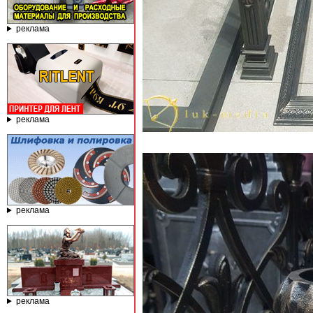
реклама
реклама
реклама
реклама