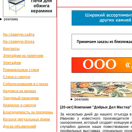
реклама
На главную сайта
На главную блога
Контакты
Эпитафии на памятник
Эпитафии
Поминальные стихи
Стихи о смерти
Соболезнования в стихах
Надписи на венках
Траурный панегирик
реклама
Некролог о смерти
[20-окт] Компания "Добрых Дел Мастер" 
Благодарность за похороны
За несколько дней до нашего отъезда 
Иваново у известного производителя
Каталог ритуальных фирм
захоронения, который создаёт изящную и
Доска объявлений
случайно данное наше повествование 
профильных выставках, специально посе