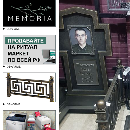
реклама
реклама
реклама