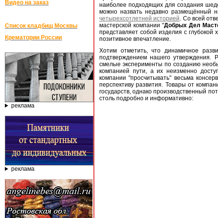
Видео на заказ
наиболее подходящих для создания шеде
можно назвать недавно размещённый 
четырехсотлетней историей
. Со всей отв
мастерской компании "
Добрых Дел Маст
Список кладбищ Москвы
представляет собой изделия с глубокой
Крематории России
позитивное впечатление.
Хотим отметить, что динамичное разв
подтверждением нашего утверждения. 
смелые эксперименты по созданию необы
компанией пути, а их неизменно досту
компании "просчитывать" весьма консе
перспективу развития. Товары от компани
государств, однако производственный по
столь подробно и информативно:
реклама
реклама