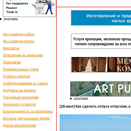
реклама
На главную сайта
На главную блога
Контакты
Эпитафии на памятник
Эпитафии
Поминальные стихи
Стихи о смерти
Соболезнования в стихах
Надписи на венках
Траурный панегирик
реклама
Некролог о смерти
[28-июл] Как сделать отпуск отпуском, 
Благодарность за похороны
Каталог ритуальных фирм
Доска объявлений