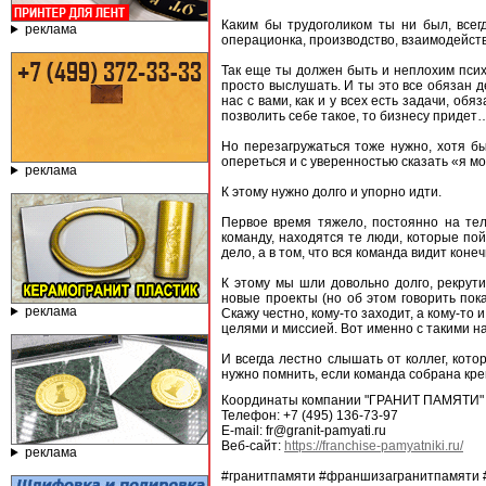
Каким бы трудоголиком ты ни был, всег
реклама
операционка, производство, взаимодействи
Так еще ты должен быть и неплохим психо
просто выслушать. И ты это все обязан д
нас с вами, как и у всех есть задачи, об
позволить себе такое, то бизнесу придет…
Но перезагружаться тоже нужно, хотя бы
опереться и с уверенностью сказать «я мо
реклама
К этому нужно долго и упорно идти.
Первое время тяжело, постоянно на тел
команду, находятся те люди, которые пой
дело, а в том, что вся команда видит кон
К этому мы шли довольно долго, рекрути
новые проекты (но об этом говорить пок
реклама
Скажу честно, кому-то заходит, а кому-то
целями и миссией. Вот именно с такими на
И всегда лестно слышать от коллег, котор
нужно помнить, если команда собрана кре
Координаты компании "ГРАНИТ ПАМЯТИ"
Телефон: +7 (495) 136-73-97
E-mail: fr@granit-pamyati.ru
Веб-сайт:
https://franchise-pamyatniki.ru/
реклама
#гранитпамяти #франшизагранитпамяти 