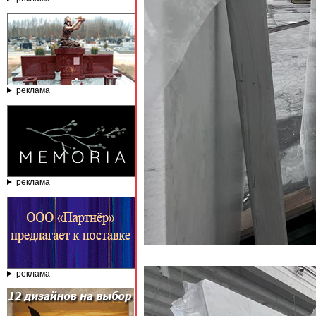
реклама
реклама
реклама