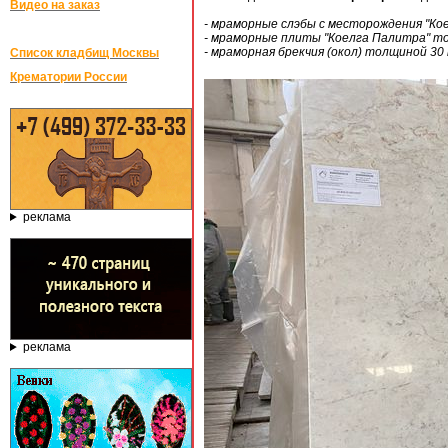
Видео на заказ
- мраморные слэбы с месторождения "Ко
- мраморные плиты "Коелга Палитра" т
- мраморная брекчия (окол) толщиной 30
Список кладбищ Москвы
Крематории России
реклама
реклама