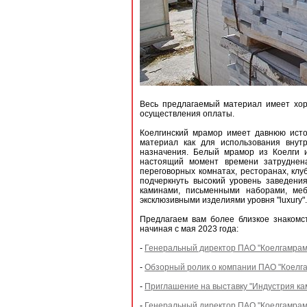
Весь предлагаемый материал имеет хор
осуществления оплаты.
Коелгинский мрамор имеет давнюю исто
материал как для использования внут
назначения. Белый мрамор из Коелги 
настоящий момент времени затруднена
переговорных комнатах, ресторанах, клу
подчеркнуть высокий уровень заведени
каминами, письменными наборами, меб
эксклюзивными изделиями уровня "luxury".
Предлагаем вам более близкое знакомс
начиная с мая 2023 года:
-
Генеральный директор ПАО "Коелгамрамо
-
Обзорный ролик о компании ПАО "Коелга
-
Приглашение на выставку "Индустрия ка
-
Генеральный директор ПАО "Коелгамрам