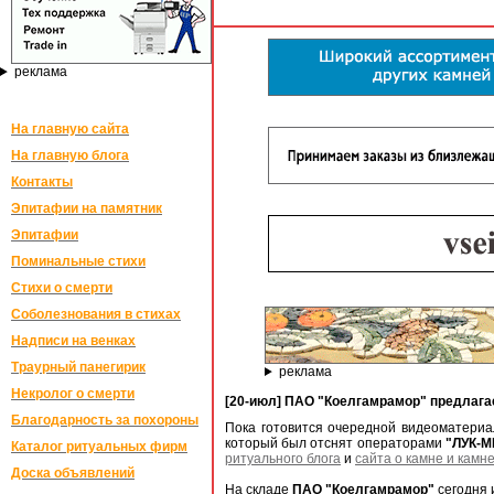
реклама
На главную сайта
На главную блога
Контакты
Эпитафии на памятник
Эпитафии
Поминальные стихи
Стихи о смерти
Соболезнования в стихах
Надписи на венках
Траурный панегирик
реклама
Некролог о смерти
[20-июл] ПАО "Коелгамрамор" предлага
Благодарность за похороны
Пока готовится очередной видеоматери
который был отснят операторами
"ЛУК-
Каталог ритуальных фирм
ритуального блога
и
сайта о камне и камн
Доска объявлений
На складе
ПАО "Коелгамрамор"
сегодня 