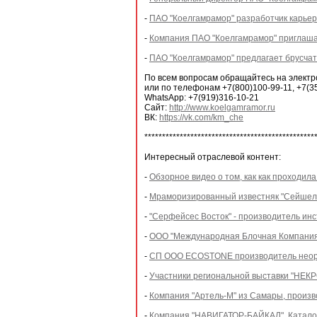
-
ПАО "Коелгамрамор" разработчик карьер
-
Компания ПАО "Коелгамрамор" приглашае
-
ПАО "Коелгамрамор" предлагает брусчатк
По всем вопросам обращайтесь на электр
или по телефонам +7(800)100-99-11, +7(3
WhatsApp: +7(919)316-10-21
Сайт:
http://www.koelgamramor.ru
ВК:
https://vk.com/km_che
************************************************
Интересный отраслевой контент:
-
Обзорное видео о том, как как проходил
-
Мраморизированный известняк "Сейшел" 
-
"Серфейсес Восток" - производитель ин
-
ООО "Международная Блочная Компания"
-
СП ООО ECOSTONE производитель неорга
-
Участники региональной выставки "НЕК
-
Компания "Артель-М" из Самары, произв
-
Компания "НАВИГАТОР-БАЙКАЛ". Каталог