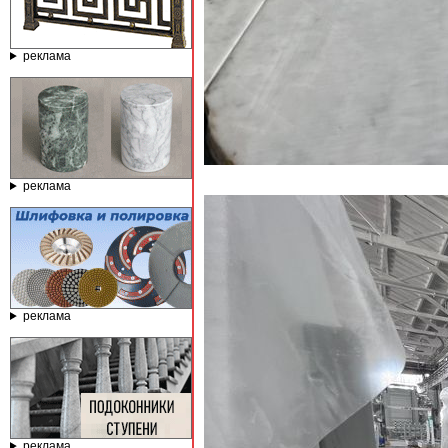
реклама
реклама
реклама
реклама