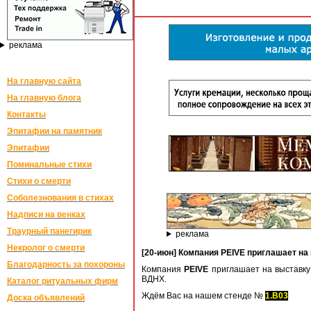
реклама
На главную сайта
На главную блога
Контакты
Эпитафии на памятник
Эпитафии
Поминальные стихи
Стихи о смерти
Соболезнования в стихах
Надписи на венках
Траурный панегирик
реклама
Некролог о смерти
[20-июн] Компания PEIVE приглашает на
Благодарность за похороны
Компания
PEIVE
приглашает на выставк
ВДНХ.
Каталог ритуальных фирм
Ждём Вас на нашем стенде №
1.B03
Доска объявлений