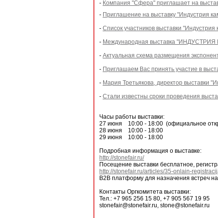
-
Компания "Сфера" приглашает на выстав
-
Приглашение на выставку "Индустрия ка
-
Список участников выставки "Индустрия 
-
Международная выставка "ИНДУСТРИЯ КА
-
Актуальная схема размещения экспонент
-
Приглашаем Вас принять участие в выс
-
Мария Третьякова, директор выставки "И
-
Стали известны сроки проведения выст
Часы работы выставки:
27 июня 10:00 - 18:00 (официальное откр
28 июня 10:00 - 18:00
29 июня 10:00 - 18:00
Подробная информация о выставке:
http://stonefair.ru/
Посещение выставки бесплатное, регистр
http://stonefair.ru/articles/35-onlain-registraci
B2B платформу для назначения встреч на
Контакты Оргкомитета выставки:
Тел.: +7 965 256 15 80, +7 905 567 19 95
stonefair@stonefair.ru, stone@stonefair.ru