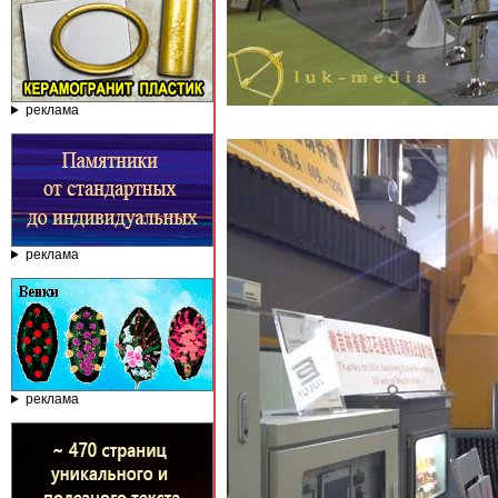
реклама
реклама
реклама