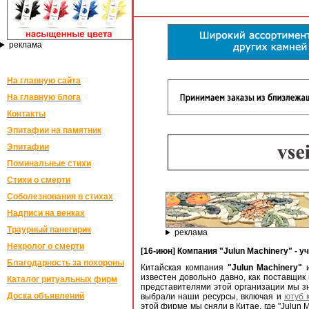
реклама
На главную сайта
На главную блога
Контакты
Эпитафии на памятник
Эпитафии
Поминальные стихи
Стихи о смерти
Соболезнования в стихах
Надписи на венках
Траурный панегирик
реклама
Некролог о смерти
[16-июн] Компания "Julun Machinery" - у
Благодарность за похороны
Китайская компания
"Julun Machinery"
и
известен довольно давно, как поставщик
Каталог ритуальных фирм
представителями этой организации мы зн
Доска объявлений
выбрали наши ресурсы, включая и
ютуб 
этой фирме мы сняли в Китае, где "Julun 