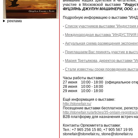
внимание наших зрителей и читателей,
участие в Московской выставке
"Индус
ФУЦЗЯНЬ ДЖУЛУН МАШИНЕРИ, ООО
, 
Подробную информацию о выставке "ИНДУ
реклама
-
Список участников выставки "Индустрия 
-
Международная выставка "ИНДУСТРИЯ КА
-
Актуальная схема размещения экспонент
-
Приглашаем Вас принять участие в выс
-
Мария Третьякова, директор выставки "И
-
Стали известны сроки проведения выст
Часы работы выставки:
27 июня 10:00 - 18:00 (официальное откр
28 июня 10:00 - 18:00
29 июня 10:00 - 18:00
Ещё информация о выставке:
http://stonefair.ru/
Посещение выставки бесплатное, регистр
http://stonefair.ru/articles/35-onlain-registraci
B2B платформу для назначения встреч на
Контакты Оргкомитета выставки:
Тел.: +7 965 256 15 80, +7 905 567 19 95
stonefair@stonefair.ru, stone@stonefair.ru