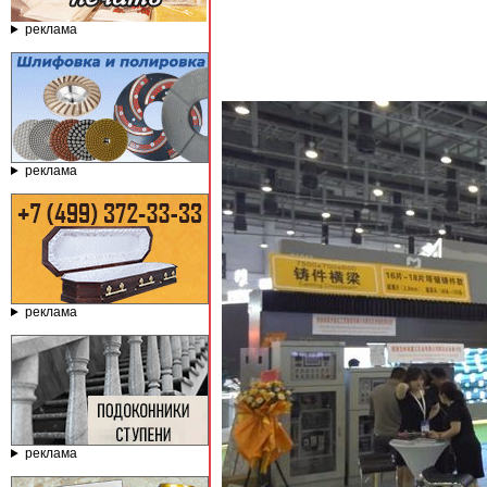
реклама
реклама
реклама
реклама