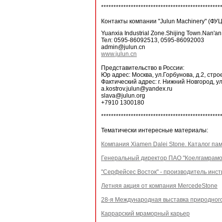
************************************************
Контакты компании "Julun Machinery" 
Yuanxia Industrial Zone.Shijing Town.Nan'an
Тел: 0595-86092513, 0595-86092003
admin@julun.cn
www.julun.cn
Представительство в России:
Юр адрес: Москва, ул.Горбунова, д.2, стр
Фактический адрес: г. Нижний Новгород, у
a.kostrov.julun@yandex.ru
slava@julun.org
+7910 1300180
************************************************
Тематически интересные материалы:
Компания Xiamen Dalei Stone. Каталог па
Генеральный директор ПАО "Коелгамрамор
"Серфейсес Восток" - производитель инст
Летняя акция от компания MercedeStone
28-я Международная выставка природног
Каррарский мраморный карьер