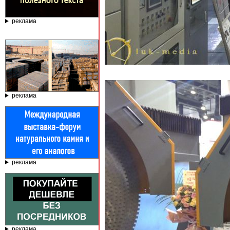
реклама
реклама
реклама
реклама