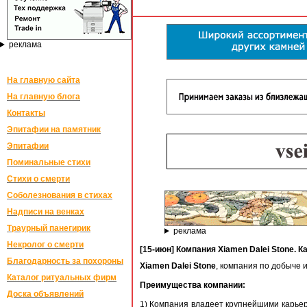
реклама
На главную сайта
На главную блога
Контакты
Эпитафии на памятник
Эпитафии
Поминальные стихи
Стихи о смерти
Соболезнования в стихах
Надписи на венках
Траурный панегирик
реклама
Некролог о смерти
[15-июн] Компания Xiamen Dalei Stone. 
Благодарность за похороны
Xiamen Dalei Stone
, компания по добыче 
Каталог ритуальных фирм
Преимущества компании:
Доска объявлений
1) Компания владеет крупнейшими карье