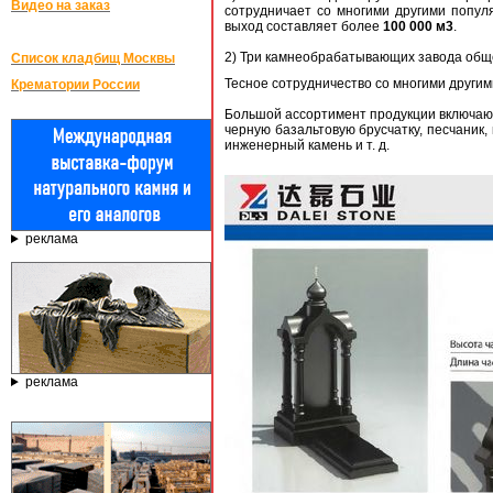
Видео на заказ
сотрудничает со многими другими попул
выход составляет более
100 000 м3
.
2) Три камнеобрабатывающих завода об
Список кладбищ Москвы
Тесное сотрудничество со многими други
Крематории России
Большой ассортимент продукции включающ
черную базальтовую брусчатку, песчаник,
инженерный камень и т. д.
реклама
реклама