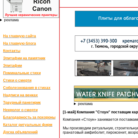
реклама
На главную сайта
На главную блога
Контакты
Эпитафии на памятник
Эпитафии
Поминальные стихи
Стихи о смерти
Соболезнования в стихах
Надписи на венках
Траурный панегирик
реклама
Некролог о смерти
[1-май] Компания "Стоун" поставщик ка
Благодарность за похороны
Компания «Стоун» занимается поставками
Каталог ритуальных фирм
Мы производим ритуальную, строительную
Доска объявлений
гранатовый амфиболит, пироксенит, возр