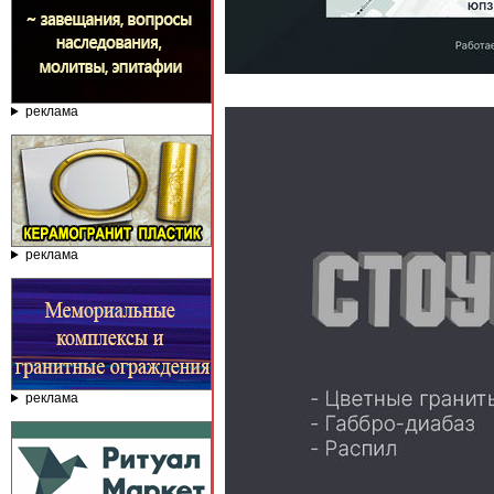
реклама
реклама
реклама