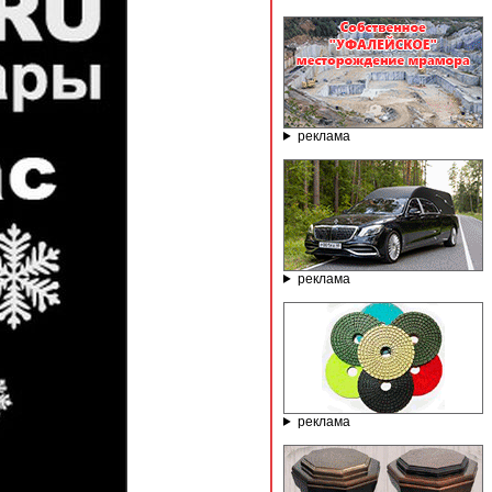
реклама
реклама
реклама