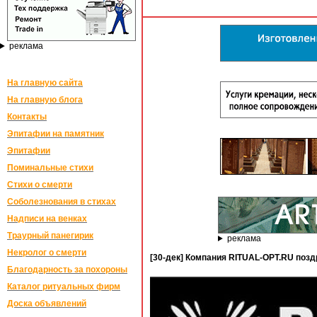
реклама
На главную сайта
На главную блога
Контакты
Эпитафии на памятник
Эпитафии
Поминальные стихи
Стихи о смерти
Соболезнования в стихах
Надписи на венках
Траурный панегирик
реклама
Некролог о смерти
[30-дек] Компания RITUAL-OPT.RU поз
Благодарность за похороны
Каталог ритуальных фирм
Доска объявлений