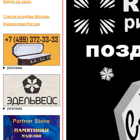
Видео на заказ
Список кладбищ Москвы
Крематории России
реклама
реклама