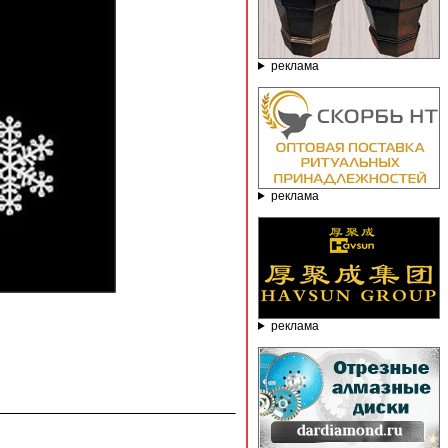
реклама
реклама
реклама