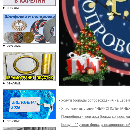
реклама
реклама
реклама
-
Услуги бригады сопровождения на церем
-
Участники выставки "НЕКРОПОЛЬ-TANEXPO
-
Подробности конкурса бригад сопровожд
реклама
-
Конкурс "Лучшая бригада похоронного об