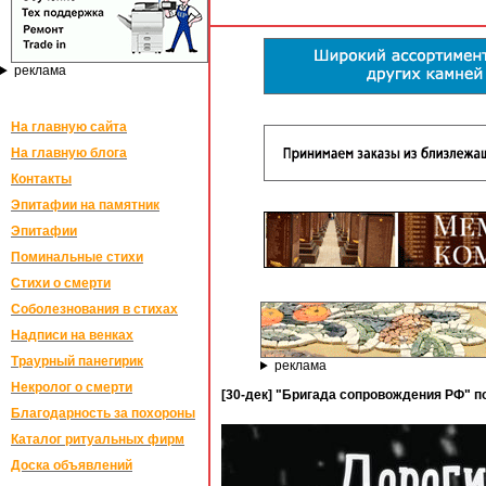
реклама
На главную сайта
На главную блога
Контакты
Эпитафии на памятник
Эпитафии
Поминальные стихи
Стихи о смерти
Соболезнования в стихах
Надписи на венках
Траурный панегирик
реклама
Некролог о смерти
[30-дек] "Бригада сопровождения РФ" 
Благодарность за похороны
Каталог ритуальных фирм
Доска объявлений