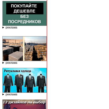
реклама
реклама
реклама