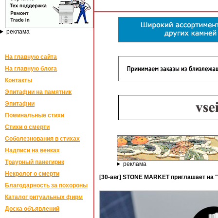
реклама
На главную сайта
На главную блога
Контакты
Эпитафии на памятник
Эпитафии
Поминальные стихи
Стихи о смерти
Соболезнования в стихах
Надписи на венках
Траурный панегирик
реклама
Некролог о смерти
[30-авг] STONE MARKET приглашает на "
Благодарность за похороны
Каталог ритуальных фирм
Доска объявлений