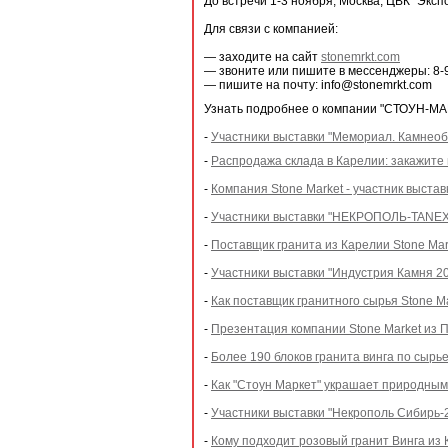
До встречи 1-3 ноября, Москва, ЦВК "Экс
Для связи с компанией:
— заходите на сайт
stonemrkt.com
— звоните или пишите в мессенджеры: 8-
— пишите на почту: info@stonemrkt.com
Узнать подробнее о компании "СТОУН-МАР
-
Участники выставки "Мемориал. Камнеобр
-
Распродажа склада в Карелии: закажите 
-
Компания Stone Market - участник выста
-
Участники выставки "НЕКРОПОЛЬ-TANEXP
-
Поставщик гранита из Карелии Stone Mar
-
Участники выставки "Индустрия Камня 20
-
Как поставщик гранитного сырья Stone M
-
Презентация компании Stone Market из 
-
Более 190 блоков гранита винга по сырь
-
Как "Стоун Маркет" украшает природны
-
Участники выставки "Некрополь Сибирь-2
-
Кому подходит розовый гранит Винга из