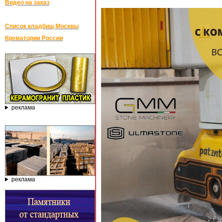
Видео на заказ
Список кладбищ Москвы
Крематории России
реклама
реклама