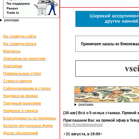
реклама
На главную сайта
На главную блога
Контакты
Эпитафии на памятник
Эпитафии
Поминальные стихи
Стихи о смерти
Соболезнования в стихах
Надписи на венках
Траурный панегирик
реклама
Некролог о смерти
[30-авг] Всё о 5-осных станках. Прямо
Благодарность за похороны
Приглашаем Вас на прямой эфир в Tele
https://t.me/stoneschool
Каталог ритуальных фирм
Доска объявлений
⚡️
31 августа, в 19:00
⚡️