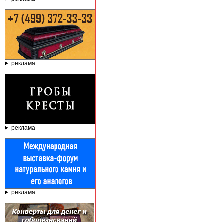
реклама
реклама
реклама