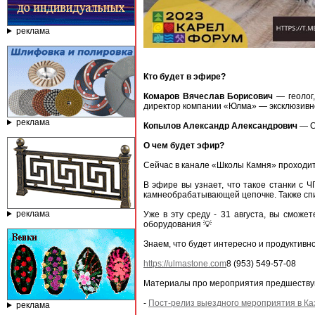
реклама
Кто будет в эфире?
Комаров Вячеслав Борисович
— геолог,
директор компании «Юлма» — эксклюзив
реклама
Копылов Александр Александрович
— C
О чем будет эфир?
Сейчас в канале «Школы Камня» проходит
В эфире вы узнает, что такое станки с Ч
камнеобрабатывающей цепочке. Также спи
реклама
Уже в эту среду - 31 августа, вы сможе
оборудования 💡
Знаем, что будет интересно и продуктивно
https://ulmastone.com
8 (953) 549-57-08
Материалы про мероприятия предшеству
-
Пост-релиз выездного мероприятия в К
реклама