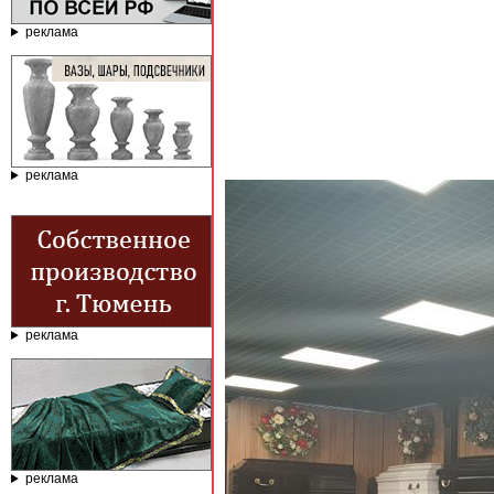
реклама
реклама
реклама
реклама