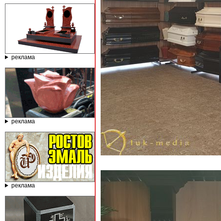
реклама
реклама
реклама