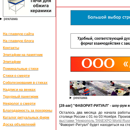
реклама
На главную сайта
На главную блога
Контакты
Эпитафии на памятник
Эпитафии
Поминальные стихи
Стихи о смерти
Соболезнования в стихах
Надписи на венках
Траурный панегирик
реклама
Некролог о смерти
[28-авг] "ФАВОРИТ-РИТУАЛ" - шоу-рум 
Благодарность за похороны
Осталось два месяца до начала работы
столице России с 01 по 03 Ноября. Произ
Каталог ритуальных фирм
выставки "Некрополь TANEXPO World Russi
Доска объявлений
"Фаворит-Ритуал" будет находиться на с