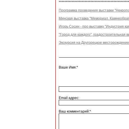
************************************************
Программа проведения выставки "Некропо
Минская выставка "Мемориал. Камнеобра
Игорь Сосин - про выставку "Индустрия к
"Город для каждого", градостроительная 
Экскурсия на Другорецкое месторождени
Ваше Имя:*
Email адрес:
Ваш комментарий:*