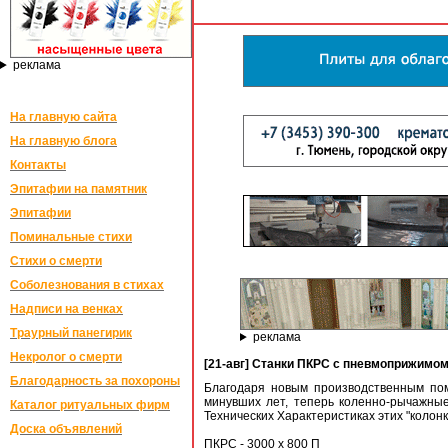
реклама
На главную сайта
На главную блога
Контакты
Эпитафии на памятник
Эпитафии
Поминальные стихи
Стихи о смерти
Соболезнования в стихах
Надписи на венках
Траурный панегирик
реклама
Некролог о смерти
[21-авг] Станки ПКРС с пневмоприжимом
Благодарность за похороны
Благодаря новым производственным по
минувших лет, теперь коленно-рычажные
Каталог ритуальных фирм
Технических Характеристиках этих "колон
Доска объявлений
ПКРС - 3000 х 800 П