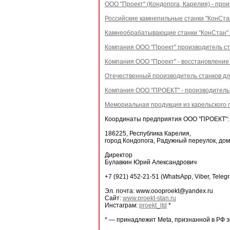
ООО "Проект" (Кондопога, Карелия) - пр
Российские камнепильные станки "КонСта
Камнеобрабатывающие станки "КонСтан"
Компания ООО "Проект" производитель ст
Компания ООО "Проект" - восстановление
Отечественный производитель станков дл
Компания ООО "ПРОЕКТ" - производитель 
Мемориальная продукция из карельского г
Координаты предприятия ООО "ПРОЕКТ":
186225, Республика Карелия,
город Кондопога, Радужный переулок, дом
Директор
Булавкин Юрий Александрович
+7 (921) 452-21-51 (WhatsApp, Viber, Teleg
Эл. почта: www.oooproekt@yandex.ru
Сайт:
www.proekt-stan.ru
Инстаграм:
proekt_ltd
*
* — принадлежит Meta, признанной в РФ 