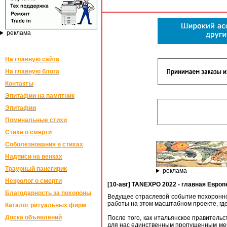
реклама
На главную сайта
На главную блога
Контакты
Эпитафии на памятник
Эпитафии
Поминальные стихи
Стихи о смерти
Соболезнования в стихах
Надписи на венках
Траурный панегирик
реклама
Некролог о смерти
[10-авг] TANEXPO 2022 - главная Евро
Благодарность за похороны
Ведущее отраслевой событие похоронно
работы на этом масштабном проекте, где
Каталог ритуальных фирм
Доска объявлений
После того, как итальянское правитель
для нас единственным пропущенным меро