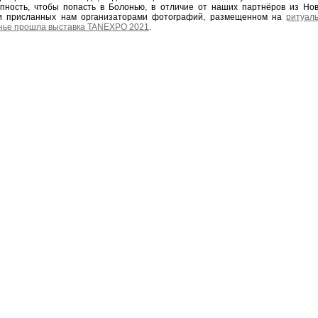
ность, чтобы попасть в Болонью, в отличие от наших партнёров из Нов
ии присланных нам организаторами фотографий, размещенном на
ритуал
онье прошла выставка TANEXPO 2021
.