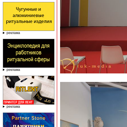
реклама
реклама
реклама