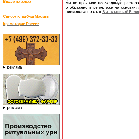
Видео на заказ
мы не проявили необходимую растороп
отображено в репортаже на основан
поименованного как
В итальянской Бол
Список кладбищ Москвы
Крематории России
реклама
реклама