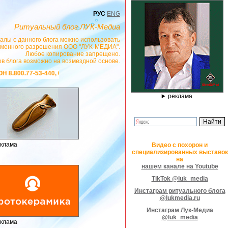
РУС
ENG
Ритуальный блог ЛУК-Медиа
алы с данного блога можно использовать
сьменного разрешения ООО "ЛУК-МЕДИА".
Любое копирование запрещено.
в блога возможно на возмездной основе.
https://stanok-graver.ru
- РЕКЛАМОДАТЕЛЬ ИП Павленко С.В. ИНН: 233008852
реклама
клама
Видео с похорон и
специализированных выставок
на
нашем канале на Youtube
TikTok @luk_media
Инстаграм ритуального блога
@lukmedia.ru
Инстаграм Лук-Медиа
@luk_media
клама