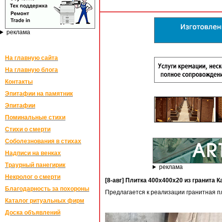
реклама
На главную сайта
На главную блога
Контакты
Эпитафии на памятник
Эпитафии
Поминальные стихи
Стихи о смерти
Соболезнования в стихах
Надписи на венках
Траурный панегирик
реклама
Некролог о смерти
[8-авг] Плитка 400х400х20 из гранита 
Благодарность за похороны
Предлагается к реализации гранитная пл
Каталог ритуальных фирм
Доска объявлений