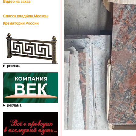
Видео на заказ
Список кладбищ Москвы
Крематории России
реклама
реклама