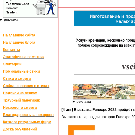
реклама
На главную сайта
На главную блога
Контакты
Эпитафии на памятник
Эпитафии
Поминальные стихи
Стихи о смерти
Соболезнования в стихах
Надписи на венках
Траурный панегирик
реклама
Некролог о смерти
[4-авг] Выставка Funexpo 2022 пройдёт в
Благодарность за похороны
Выставка товаров для похорон Funexpo 20
Каталог ритуальных фирм
Доска объявлений