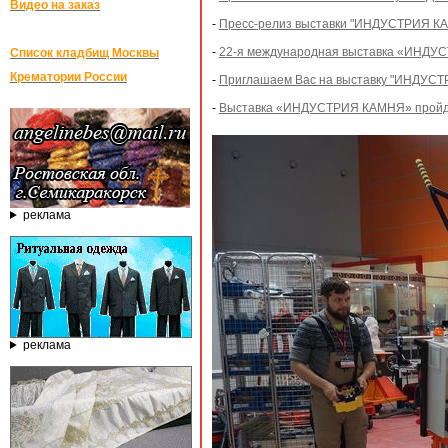
Видео на заказ
-
Пресс-релиз выставки "ИНДУСТРИЯ КА
-
22-я международная выставка «ИНДУСТ
Список кладбищ Москвы
Крематории России
-
Приглашаем Вас на выставку "ИНДУСТР
-
Выставка «ИНДУСТРИЯ КАМНЯ» пройдет,
реклама
реклама