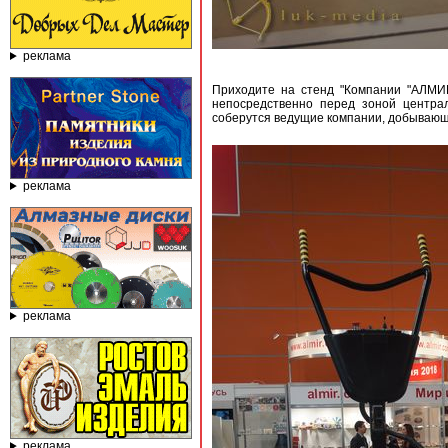
реклама
Приходите на стенд "Компании "АЛМИР
непосредственно перед зоной централ
соберутся ведущие компании, добываю
реклама
реклама
реклама