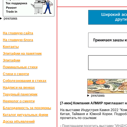
реклама
На главную сайта
На главную блога
Контакты
Эпитафии на памятник
Эпитафии
Поминальные стихи
Стихи о смерти
Соболезнования в стихах
Надписи на венках
Траурный панегирик
реклама
Некролог о смерти
[7-июн] Компания АЛМИР приглашает н
Благодарность за похороны
На выставке Индустрия Камня 2022 "Ком
Китая, Тайваня и Южной Кореи. Подроб
Каталог ритуальных фирм
прочитать по ссылкам:
Доска объявлений
-
Приглашаем посетить выставку "ИНД