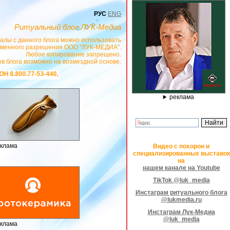
РУС
ENG
Ритуальный блог ЛУК-Медиа
алы с данного блога можно использовать
сьменного разрешения ООО "ЛУК-МЕДИА".
Любое копирование запрещено.
в блога возможно на возмездной основе.
ttps://stanok-graver.ru
- РЕКЛАМОДАТЕЛЬ ИП Павленко С.В. ИНН: 2330088528
реклама
клама
Видео с похорон и
специализированных выставок
на
нашем канале на Youtube
TikTok @luk_media
Инстаграм ритуального блога
@lukmedia.ru
Инстаграм Лук-Медиа
@luk_media
клама