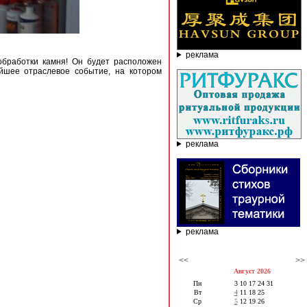
реклама
обработки камня! Он будет расположен
ейшее отраслевое событие, на котором
реклама
реклама
<<
>>
Август 2026
Пн
3
10
17
24
31
Вт
4
11
18
25
Ср
5
12
19
26