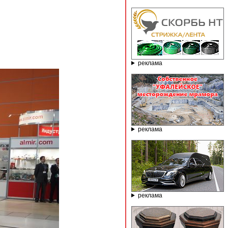
реклама
реклама
реклама