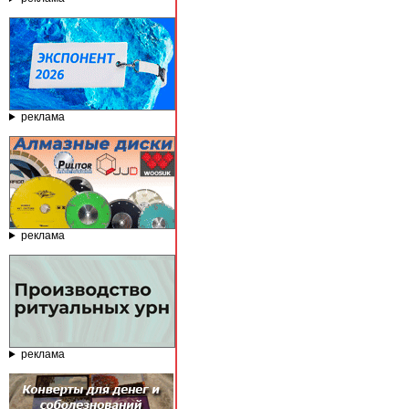
реклама
реклама
реклама