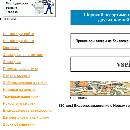
реклама
На главную сайта
На главную блога
Контакты
Эпитафии на памятник
Эпитафии
Поминальные стихи
Стихи о смерти
Соболезнования в стихах
Надписи на венках
Траурный панегирик
реклама
Некролог о смерти
[30-дек] Видеопоздравление с Новым го
Благодарность за похороны
Каталог ритуальных фирм
Доска объявлений