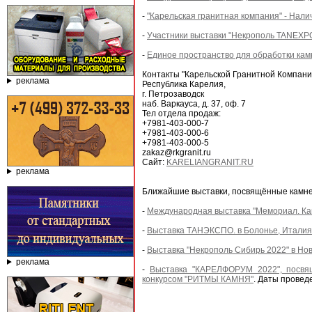
-
"Карельская гранитная компания" - Нали
-
Участники выставки "Некрополь TANEXPO 
-
Единое пространство для обработки кам
Контакты "Карельской Гранитной Компани
реклама
Республика Карелия,
г. Петрозаводск
наб. Варкауса, д. 37, оф. 7
Тел отдела продаж:
+7981-403-000-7
+7981-403-000-6
+7981-403-000-5
zakaz@rkgranit.ru
Сайт:
KARELIANGRANIT.RU
реклама
Ближайшие выставки, посвящённые камне
-
Международная выставка "Мемориал. Кам
-
Выставка ТАНЭКСПО. в Болонье, Италия -
-
Выставка "Некрополь Сибирь 2022" в Нов
реклама
-
Выставка "КАРЕЛФОРУМ 2022", посвя
конкурсом "РИТМЫ КАМНЯ"
. Даты проведе