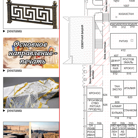
реклама
реклама
реклама