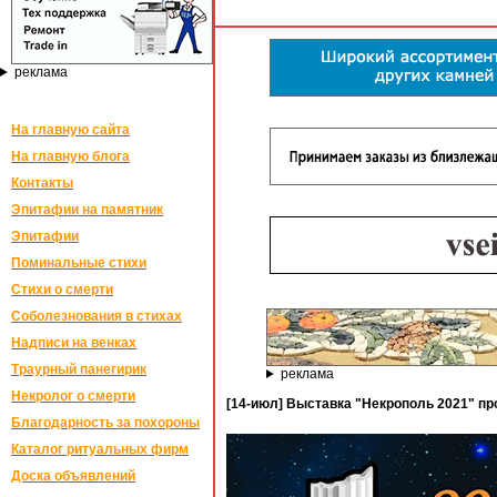
реклама
На главную сайта
На главную блога
Контакты
Эпитафии на памятник
Эпитафии
Поминальные стихи
Стихи о смерти
Соболезнования в стихах
Надписи на венках
Траурный панегирик
реклама
Некролог о смерти
[14-июл] Выставка "Некрополь 2021" про
Благодарность за похороны
Каталог ритуальных фирм
Доска объявлений