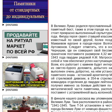
реклама
В Великих Луках родился прославленный 
памятный бюст, также в этом городе на л
стоит прекрасно выполненный скульптурн
года. Фигуру героя сваял ставший класси
известный по своей другой, более поз
Мамаевом кургане в городе-герое Волго
Артомонов. Следует отметить, что в о
Чернушки, где он совершил свой бессм
гранитном постаменте размером 4,32 мет
реклама
1943 года гвардии рядовой А.М. Матрос
собой и тем обеспечил успех наступающе
Всем, кто работает с камнем будет инте
из светло-бурого доломита, добытого н
выполнен очень добротно, на нём устано
памятного знака - эстонский архитектор М
ой стрелковой дивизии, в 354-м стрелк
командира отделения до гвардии лейтен
получил именно за боевые действия по
металлической части памятника, распо
реклама
постамент с устремлённой высь колонной
В финале нашего рассказа мы упоминаем и
Великие Луки. Танк расположился в райо
"1941-1945. Танк Т-34 установлен в чес
города Великие Луки от немецко-фашистск