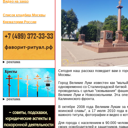
Видео на заказ
Список кладбищ Москвы
Крематории России
реклама
Сегодня наш рассказ поведает вам о гор
Москвы.
Город Великие Луки известен как "малы
одновременно со Сталинградской битвой.
проводилась с целью "сковывания" фаши
Великие Луки и Новосокольники. Эта опе
Калининского фронта.
реклама
В октябре 2008 года Великим Лукам за 
воинской славы", а 17 июля 2010 года 
важного титула, фотографии и видео о к
Для города с населением в 90.000 челов
своих освободителей и защитников, павши