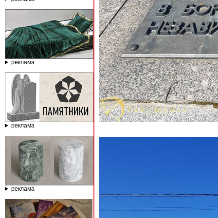
реклама
реклама
реклама