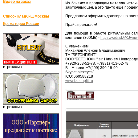
Видео на заказ
Из близких к продавцам металла источн
закупочных цен, а это где-то ещё проце
Предлагаем оформить договора на поста
Список кладбищ Москвы
Крематории России
Прайс прилагаем!
Для помощи в работе ритуальным сало
компании (300Мб) -
https://yadi.sk/i/KJ
С уважением,
Михайлов Алексей Владимирович
ТМ "БЕТОНПЛИТ"
ООО "БЕТОНОФФ" в г. Нижнем Новгороде
+7920-253-52-78, +7(831) 413-52-78
реклама
В г. Москве: +7(499) 390-19-90
Skype: alexeycs3
ICQ: 660588218
www.betonplit.ru
реклама