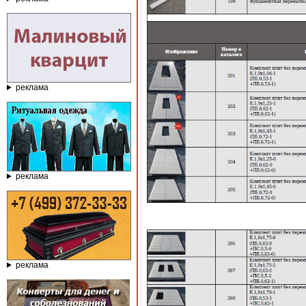
реклама
реклама
реклама