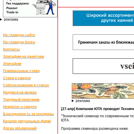
реклама
На главную сайта
На главную блога
Контакты
Эпитафии на памятник
Эпитафии
Поминальные стихи
Стихи о смерти
Соболезнования в стихах
Надписи на венках
Траурный панегирик
реклама
Некролог о смерти
[27-апр] Компания ЮТА проводит Технич
Благодарность за похороны
"Технический семинар по современным тех
ЮТА.
Каталог ритуальных фирм
Доска объявлений
Программа семинара размещена ниже.