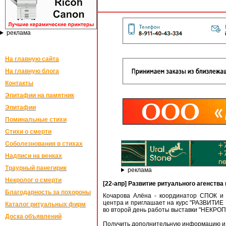
реклама
На главную сайта
На главную блога
Контакты
Эпитафии на памятник
Эпитафии
Поминальные стихи
Стихи о смерти
Соболезнования в стихах
Надписи на венках
Траурный панегирик
реклама
Некролог о смерти
[22-апр] Развитие ритуального агенства
Благодарность за похороны
Кочарова Алёна - координатор СПОК и 
центра и приглашает на курс "РАЗВИТ
Каталог ритуальных фирм
во второй день работы выставки "НЕКРОП
Доска объявлений
Получить дополнительную информацию и 