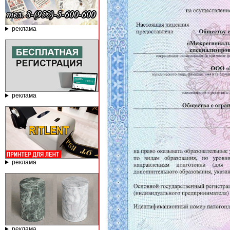
реклама
реклама
реклама
реклама