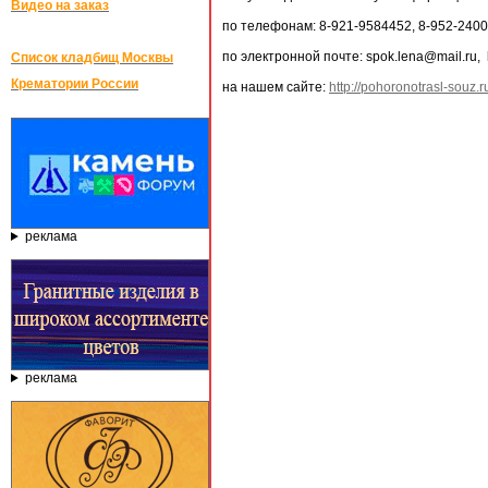
Видео на заказ
по телефонам: 8-921-9584452, 8-952-2400
по электронной почте: spok.lena@mail.ru,
Список кладбищ Москвы
Крематории России
на нашем сайте:
http://pohoronotrasl-souz.r
реклама
реклама