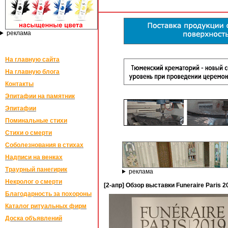
реклама
На главную сайта
На главную блога
Контакты
Эпитафии на памятник
Эпитафии
Поминальные стихи
Стихи о смерти
Соболезнования в стихах
Надписи на венках
Траурный панегирик
реклама
Некролог о смерти
[2-апр] Обзор выставки Funeraire Paris 
Благодарность за похороны
Каталог ритуальных фирм
Доска объявлений