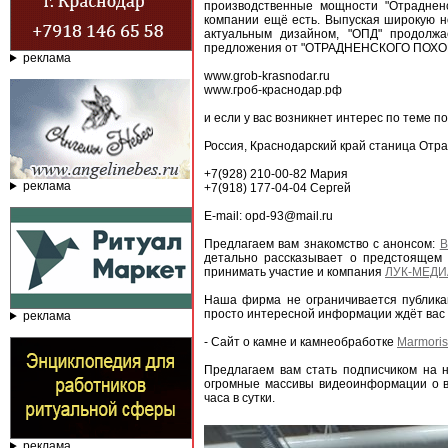
производственные мощности "Отрадненс
компании ещё есть. Выпуская широкую н
актуальным дизайном, "ОПД" продолжа
предложения от "ОТРАДНЕНСКОГО ПОХОРО
реклама
www.grob-krasnodar.ru
www.гроб-краснодар.рф
и если у вас возникнет интерес по теме 
Россия, Краснодарский край станица Отрад
+7(928) 210-00-82 Мария
реклама
+7(918) 177-04-04 Сергей
E-mail: opd-93@mail.ru
Предлагаем вам знакомство с анонсом:
В
детально рассказывает о предстоящем 
принимать участие и компания
ЛУК-МЕДИ
Наша фирма не ограничивается публика
просто интересной информации ждёт вас 
реклама
- Сайт о камне и камнеобработке
Marmoris
Предлагаем вам стать подписчиком на
огромные массивы видеоинформации о в
часа в сутки.
реклама