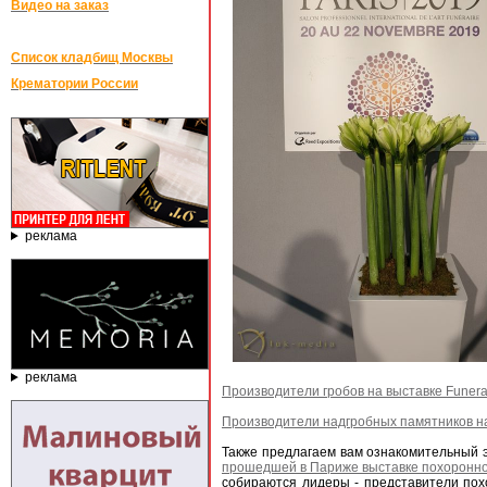
Видео на заказ
Список кладбищ Москвы
Крематории России
реклама
реклама
Производители гробов на выставке Funerai
Производители надгробных памятников на 
Также предлагаем вам ознакомительный эк
прошедшей в Париже выставке похоронной 
собираются лидеры - представители пох