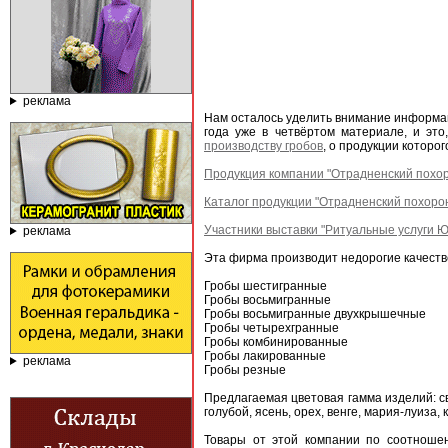
реклама
Нам осталось уделить внимание информац
года уже в четвёртом материале, и эт
производству гробов
, о продукции которо
Продукция компании "Отрадненский похо
Каталог продукции "Отрадненский похор
Участники выставки "Ритуальные услуги Ю
реклама
Эта фирма производит недорогие качест
Гробы шестигранные
Гробы восьмигранные
Гробы восьмигранные двухкрышечные
Гробы четырехгранные
Гробы комбинированные
Гробы лакированные
реклама
Гробы резные
Предлагаемая цветовая гамма изделий: св
голубой, ясень, орех, венге, мария-луиза,
Товары от этой компании по соотношен