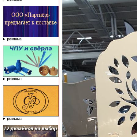
реклама
реклама
реклама