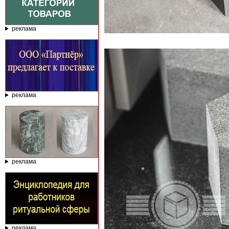
реклама
реклама
реклама
реклама