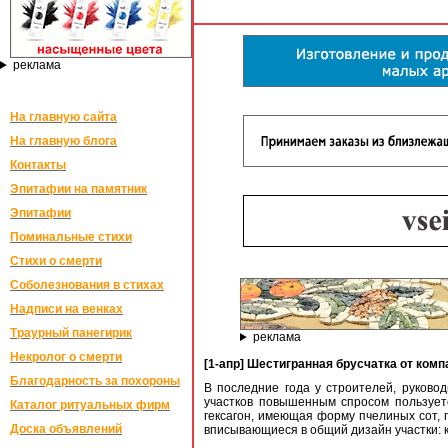
реклама
На главную сайта
На главную блога
Контакты
Эпитафии на памятник
Эпитафии
Поминальные стихи
Стихи о смерти
Соболезнования в стихах
Надписи на венках
Траурный панегирик
реклама
Некролог о смерти
[1-апр] Шестигранная брусчатка от ком
Благодарность за похороны
В последние года у строителей, руково
участков повышенным спросом пользуетс
Каталог ритуальных фирм
гексагон, имеющая форму пчелиных сот,
Доска объявлений
вписывающиеся в общий дизайн участки: