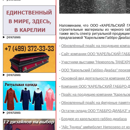
Напоминаем, что ООО «КАРЕЛЬСКИЙ ГАБ
строительные материалы из черного габ
также весть спектр ритуальной продукци
реклама
предлагаемой "Карельским Габбро-Диабазо
-
Обновлённый прайс на продукцию компан
-
Сайт компании ООО "КАРЕЛЬСКИЙ ГАББ
-
Участники выставки "Некрополь TANEXPO 
-
ООО "Карельский Габбро-Диабаз" произв
реклама
-
Основной вид деятельности компании
-
Компания ООО "КАРЕЛЬСКИЙ ГАББРО-ДИ
-
Прайс на продукцию компании "Карельск
-
Обновленный прайс на фигурные памятни
-
Остатки склада ООО "ГАББРО-ДИАБАЗ" з
реклама
-
Бордюр из карельского габбро-диабаза
-
"Айс Тундра" амфиболит Нигрозеро от к