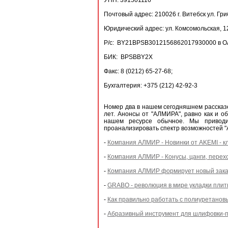
УНП: 391501116
Почтовый адрес: 210026 г. Витебск ул. Гр
Юридический адрес: ул. Комсомольская, 12а
Р/с: BY21BPSB3012156862017930000 в ОА
БИК: BPSBBY2X
Факс: 8 (0212) 65-27-68;
Бухгалтерия: +375 (212) 42-92-3
Номер два в нашем сегодняшнем расска
лет. Анонсы от "АЛМИРА", равно как и о
нашем ресурсе обычное. Мы приводи
проанализировать спектр возможностей "
-
Компания АЛМИР - Новинки от AKEMI - 
-
Компания АЛМИР - Конусы, цанги, перех
-
Компания АЛМИР формирует новый заказ
-
GRABO - революция в мире укладки плит
-
Как правильно работать с полиуретанов
-
Абразивный инструмент для шлифовки-п