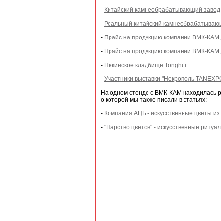
-
Китайский камнеобрабатывающий завод 
-
Реальный китайский камнеобрабатываю
-
Прайс на продукцию компании ВМК-КАМ,
-
Прайс на продукцию компании ВМК-КАМ, 
-
Пекинское кладбище Tonghui
-
Участники выставки "Некрополь TANEXPO
На одном стенде с ВМК-КАМ находилась 
о которой мы также писали в статьях:
-
Компания АЦБ - искусственные цветы из
-
"Царство цветов" - искусственные ритуа