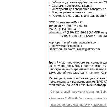
~ Гибкие модульные трубки для подачи 
~ Системы противоскольжения
~ Инструмент для сверления отверстий в
~ Все для резки каменных плит
~ Расходные материалы для шлифовки и 
ООО "Компания АЛМИР"
Телефон +7 (495) 748-03-58
Моб.: 8 (915) 008-54-33
WhatsApp +7 (926) 226-26-38 (АЛМИР, мет
+7 (926) 226-25-78 (АЛМИР-Запад
Корпоративный сайт: www.almir.com
Блог: www.almir.com/blog
Электронная почта: zakaz@almir.com
Третий участник, которому мы сегодня у
из ведущих российских поставщиков вы
широкую линейку гранитных памятников 
захоронений (ограды, гранитная плитка, ваз
Мы неоднократно описывали деятельност
предложениях и возможностях от "ВМК-КА
этой фирмы, за что мы очень ей благодар
-
Склад готовой продукции компании "ВМК
-
Компания "ВМК-КАМ" поставщик памятник
-
Камнеобрабатывающий завод компании "