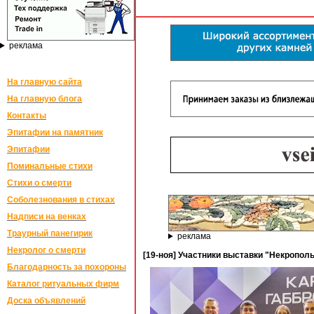
реклама
На главную сайта
На главную блога
Контакты
Эпитафии на памятник
Эпитафии
Поминальные стихи
Стихи о смерти
Соболезнования в стихах
Надписи на венках
Траурный панегирик
реклама
Некролог о смерти
[19-ноя] Участники выставки "Некрополь
Благодарность за похороны
Каталог ритуальных фирм
Доска объявлений