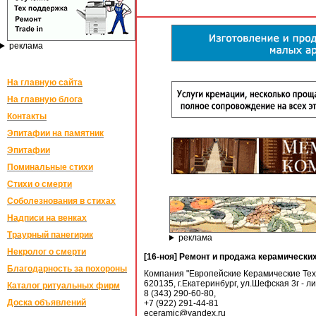
реклама
На главную сайта
На главную блога
Контакты
Эпитафии на памятник
Эпитафии
Поминальные стихи
Стихи о смерти
Соболезнования в стихах
Надписи на венках
Траурный панегирик
реклама
Некролог о смерти
[16-ноя] Ремонт и продажа керамически
Благодарность за похороны
Компания "Европейские Керамические Тех
620135, г.Екатеринбург, ул.Шефская 3г - л
Каталог ритуальных фирм
8 (343) 290-60-80,
Доска объявлений
+7 (922) 291-44-81
eceramic@yandex.ru