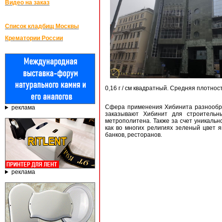
Видео на заказ
Список кладбищ Москвы
Крематории России
0,16 г / см квадратный. Средняя плотнос
Сфера применения Хибинита разнообраз
реклама
заказывают Хибинит для строительн
метрополитена. Также за счет уникальн
как во многих религиях зеленый цвет
банков, ресторанов.
реклама