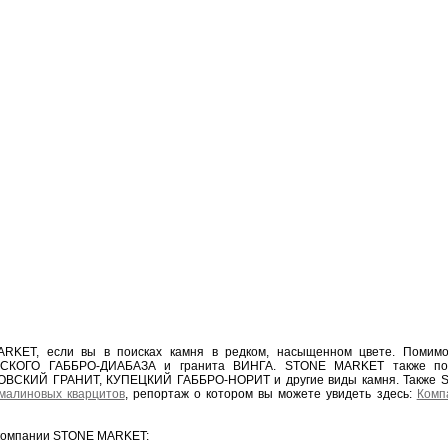
RKET, если вы в поисках камня в редком, насыщенном цвете. Помим
ЛЬСКОГО ГАББРО-ДИАБАЗА и гранита ВИНГА. STONE MARKET также п
КИЙ ГРАНИТ, КУПЕЦКИЙ ГАББРО-НОРИТ и другие виды камня. Также ST
малиновых кварцитов
, репортаж о котором вы можете увидеть здесь:
Комп
 компании STONE MARKET: