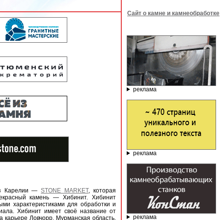
Сайт о камне и камнеобработке
реклама
реклама
из Карелии —
STONE MARKET
, которая
екрасный камень — Хибинит. Хибинит
ыми характеристиками для обработки и
риала. Хибинит имеет своё название от
реклама
а карьере Ловчорр, Мурманская область.