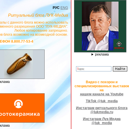
РУС
ENG
Ритуальный блог ЛУК-Медиа
алы с данного блога можно использовать
сьменного разрешения ООО "ЛУК-МЕДИА".
Любое копирование запрещено.
в блога возможно на возмездной основе.
, САЙТ
https://stanok-graver.ru
- РЕКЛАМОДАТЕЛЬ ИП Павленко С.В. ИНН: 233
реклама
клама
Видео с похорон и
специализированных выставок
на
нашем канале на Youtube
TikTok @luk_media
Инстаграм ритуального блога
@lukmedia.ru
Инстаграм Лук-Медиа
@luk_media
клама