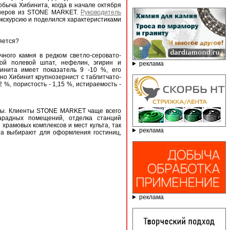
обыча Хибинита, когда в начале октября
тнеров из STONE MARKET.
Руководитель
кскурсию и поделился характеристиками
яется?
ного камня в редком светло-серовато-
ой полевой шпат, нефелин, эгирин и
реклама
бинита имеет показатель 9 -10 %, его
урно Хибинит крупнозернист с таблитчато-
%, пористость - 1,15 %, истираемость -
жены. Клиенты STONE MARKET чаще всего
арадных помещений, отделка станций
храмовых комплексов и мест культа, так
реклама
та выбирают для оформления гостиниц,
реклама