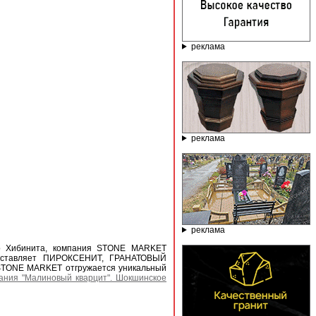
реклама
реклама
реклама
о Хибинита, компания STONE MARKET
оставляет ПИРОКСЕНИТ, ГРАНАТОВЫЙ
ONE MARKET отгружается уникальный
ания "Малиновый кварцит". Шокшинское