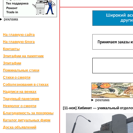
реклама
На главную сайта
На главную блога
Контакты
Эпитафии на памятник
Эпитафии
Поминальные стихи
Стихи о смерти
Соболезнования в стихах
Надписи на венках
Траурный панегирик
реклама
Некролог о смерти
[11-ноя] Хибинит — уникальный отдел
Благодарность за похороны
Каталог ритуальных фирм
Доска объявлений