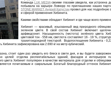
Команда
LUK MEDIA
своими глазами увидела, как устроена д
побывала на карьере Ловчорр по приглашению наших пар
STONE MARKET Андрей Капустин
провел для нас подробную э
и сферой применения Хибинита.
Какими свойствами обладает Хибинит и где чаще всего примен
Хибинит — красивый, изысканный вид природного облицовоч
зеленом цвете. В свой состав Хибинит включает щелочн
арфведсонит. Насыщенность (чистота) зелёного цвета Хи
цветовой тон - 558 нм, светлота составляет 16 - 19 %, структ
трахитоидоидной текстурой. Водопоглощение Хибинита - 0,22 
ть Хибинита зафиксирована как 2.690 кг на метр кубический.
на, стоит один раз увидеть его блеск в свете дня, и вы будете заворо
ых целей: отделка респектабельных зданий, фасадов и интерьеров п
ого цвета Хибинит популярен в качестве материала для отделки и облицовки 
 является почитаемым и сакральным. Богатый благородный оттенок Хибини