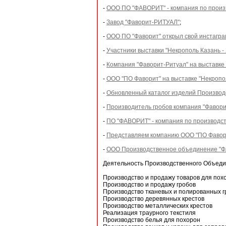
-
ООО ПО "ФАВОРИТ" - компания по произв
-
Завод "Фаворит-РИТУАЛ"
;
-
ООО ПО "Фаворит" открыл свой инстагра
-
Участники выставки "Некрополь Казань - 
-
Компания "Фаворит-Ритуал" на выставке 
-
ООО "ПО Фаворит" на выставке "Некропо
-
Обновленный каталог изделий Производ
-
Производитель гробов компания "Фавори
-
ПО "ФАВОРИТ" - компания по производст
-
Представляем компанию ООО "ПО Фавор
-
ООО Производственное объединение "
Деятельность Производственного Объеди
Производство и продажу товаров для пох
Производство и продажу гробов
Производство тканевых и полированных г
Производство деревянных крестов
Производство металлических крестов
Реализация траурного текстиля
Производство белья для похорон