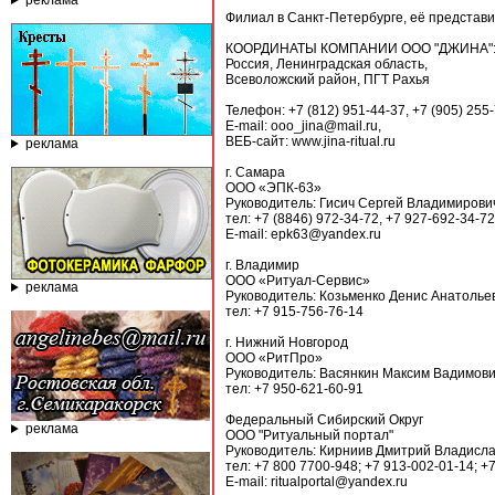
реклама
Филиал в Санкт-Петербурге, её представ
КООРДИНАТЫ КОМПАНИИ ООО "ДЖИНА"
Россия, Ленинградская область,
Всеволожский район, ПГТ Рахья
Телефон: +7 (812) 951-44-37, +7 (905) 255
E-mail: ooo_jina@mail.ru,
ВЕБ-cайт: www.jina-ritual.ru
реклама
г. Самара
ООО «ЭПК-63»
Руководитель: Гисич Сергей Владимирови
тел: +7 (8846) 972-34-72, +7 927-692-34-72
E-mail: epk63@yandex.ru
г. Владимир
ООО «Ритуал-Сервис»
реклама
Руководитель: Козьменко Денис Анатолье
тел: +7 915-756-76-14
г. Нижний Новгород
ООО «РитПро»
Руководитель: Васянкин Максим Вадимов
тел: +7 950-621-60-91
Федеральный Сибирский Округ
реклама
ООО "Ритуальный портал"
Руководитель: Кирниив Дмитрий Владисл
тел: +7 800 7700-948; +7 913-002-01-14; +
E-mail: ritualportal@yandex.ru