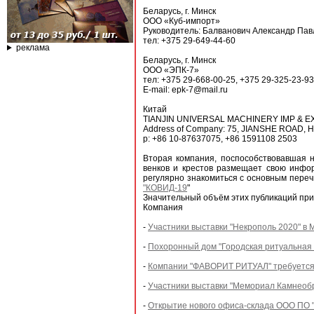
Беларусь, г. Минск
ООО «Куб-импорт»
Руководитель: Балванович Александр Пав
тел: +375 29-649-44-60
реклама
Беларусь, г. Минск
ООО «ЭПК-7»
тел: +375 29-668-00-25, +375 29-325-23-93
E-mail: epk-7@mail.ru
Китай
TIANJIN UNIVERSAL MACHINERY IMP & 
Address of Company: 75, JIANSHE ROAD, 
p: +86 10-87637075, +86 1591108 2503
Вторая компания, поспособствовавшая 
венков и крестов размещает свою инфо
регулярно знакомиться с основным переч
"КОВИД-19
"
Значительный объём этих публикаций при
Компания
-
Участники выставки "Некрополь 2020" в М
-
Похоронный дом "Городская ритуальная с
-
Компании "ФАВОРИТ РИТУАЛ" требуется
-
Участники выставки "Мемориал Камнеобра
-
Открытие нового офиса-склада ООО ПО 