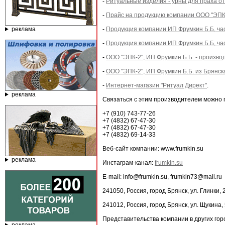
-
Ритуальные изделия - урны для праха от
-
Прайс на продукцию компании ООО "ЭПК-
реклама
-
Продукция компании ИП Фрумкин Б.Б, ча
-
Продукция компании ИП Фрумкин Б.Б, ча
-
ООО "ЭПК-2", ИП Фрумкин Б.Б. - произво
-
ООО "ЭПК-2", ИП Фрумкин Б.Б. из Брянск
-
Интернет-магазин "Ритуал Директ"
.
реклама
Связаться с этим производителем можно
+7 (910) 743-77-26
+7 (4832) 67-47-30
+7 (4832) 67-47-30
+7 (4832) 69-14-33
Веб-сайт компании: www.frumkin.su
реклама
Инстаграм-канал:
frumkin.su
E-mail: info@frumkin.su, frumkin73@mail.ru
241050, Россия, город Брянск, ул. Глинки, 
241012, Россия, город Брянск, ул. Щукина,
Представительства компании в других гор