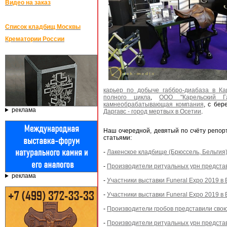
Видео на заказ
Список кладбищ Москвы
Крематории России
карьер по добыче габбро-диабаза в Ка
полного цикла
,
ООО "Карельский Га
камнеобрабатывающая компания
, с бер
реклама
Даргавс - город мертвых в Осетии
.
Наш очередной, девятый по счёту репор
статьями:
-
Лакенское кладбище (Брюссель, Бельгия
-
Производители ритуальных урн предста
реклама
-
Участники выставки Funeral Expo 2019 в 
-
Участники выставки Funeral Expo 2019 в
-
Производители гробов представили свою
-
Производители ритуальных урн предста