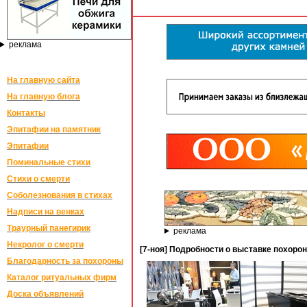
реклама
На главную сайта
На главную блога
Контакты
Эпитафии на памятник
Эпитафии
Поминальные стихи
Стихи о смерти
Соболезнования в стихах
Надписи на венках
Траурный панегирик
реклама
Некролог о смерти
[7-ноя] Подробности о выставке похорон
Благодарность за похороны
Каталог ритуальных фирм
Доска объявлений