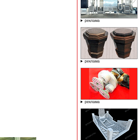
реклама
реклама
реклама