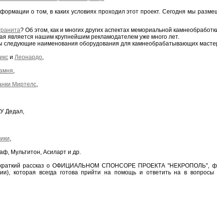
ормации о том, в каких условиях проходил этот проект. Сегодня мы разме
гранита
? Об этом, как и многих других аспектах мемориальной камнеобработ
орая является нашим крупнейшим рекламодателем уже много лет.
ны следующие наименования оборудования для камнеобрабатывающих мастер
икс
и
Леонардо
,
камня
,
анки Миртелс
,
У Дедал,
мики
,
ф, Мультитон, Асиларт и др.
 краткий рассказ о ОФИЦИАЛЬНОМ СПОНСОРЕ ПРОЕКТА "НЕКРОПОЛЬ", фир
ии), которая всегда готова прийти на помощь и ответить на в вопросы 