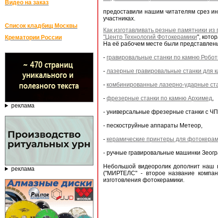
Видео на заказ
предоставили нашим читателям срез инф
участниках.
Список кладбищ Москвы
Как изготавливать резные памятники из 
"Центр Технологий Фотокерамики
", кот
Крематории России
На её рабочем месте были представле
-
гравировальные станки по камню Робот
-
лазерные гравировальные станки для 
-
комбинированные лазерно-ударные ст
-
фрезерные станки по камню Архимед
,
реклама
- универсальные фрезерные станки с ЧП
- пескоструйные аппараты Метеор,
-
керамические принтеры для фотокера
- ручные гравировальные машинки Зеогра
Небольшой видеоролик дополнит наш
реклама
("МИРТЕЛС" - второе название компан
изготовления фотокерамики.