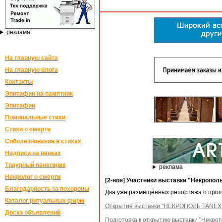
реклама
На главную сайта
На главную блога
Контакты
Эпитафии на памятник
Эпитафии
Поминальные стихи
Стихи о смерти
Соболезнования в стихах
Надписи на венках
Траурный панегирик
реклама
Некролог о смерти
[2-ноя] Участники выставки "Некрополь
Благодарность за похороны
Два уже размещённых репортажа о прош
Каталог ритуальных фирм
Открытие выставки "НЕКРОПОЛЬ TANEXPO
Доска объявлений
Подготовка к открытию выставки "Некроп