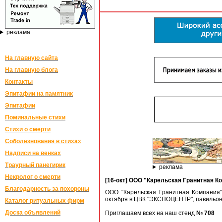
реклама
На главную сайта
На главную блога
Контакты
Эпитафии на памятник
Эпитафии
Поминальные стихи
Стихи о смерти
Соболезнования в стихах
Надписи на венках
Траурный панегирик
реклама
Некролог о смерти
[16-окт] ООО "Карельская Гранитная К
Благодарность за похороны
ООО "Карельская Гранитная Компания
октября в ЦВК "ЭКСПОЦЕНТР", павильон 
Каталог ритуальных фирм
Доска объявлений
Приглашаем всех на наш стенд
№ 708