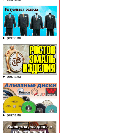
реклама
реклама
реклама