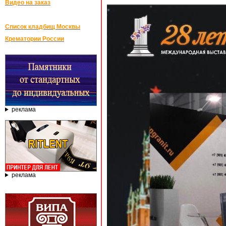
Видео на заказ
Список кладбищ Москвы
Крематории России
реклама
реклама