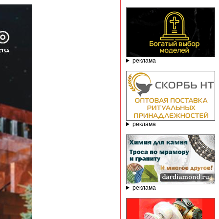
реклама
реклама
реклама