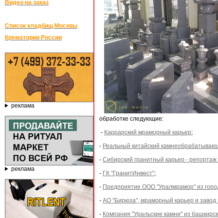
Видео на заказ
Список кладбищ Москвы
Крематории России
реклама
обработке следующие:
-
Каррарский мраморный карьер
;
-
Реальный китайский камнеобрабатываю
-
Сибирский гранитный карьер - репортаж 
реклама
-
ГК "ГранитИнвест"
;
-
Предприятие ООО "Уралмрамор" из горо
-
АО "Бирюза", мраморный карьер и завод
-
Компания "Уральские камни" из башкирс