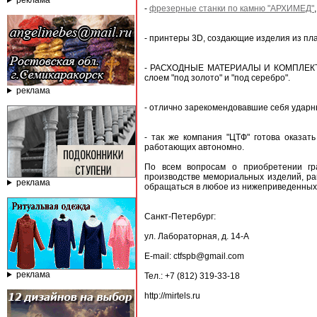
реклама
-
фрезерные станки по камню "АРХИМЕД"
- принтеры 3D, создающие изделия из пл
- РАСХОДНЫЕ МАТЕРИАЛЫ И КОМПЛЕКТУЮЩ
слоем "под золото" и "под серебро".
реклама
- отлично зарекомендовавшие себя ударн
- так же компания "ЦТФ" готова оказат
работающих автономно.
По всем вопросам о приобретении гра
производстве мемориальных изделий, ра
реклама
обращаться в любое из нижеприведенных
Санкт-Петербург:
ул. Лабораторная, д. 14-А
E-mail: ctfspb@gmail.com
реклама
Тел.: +7 (812) 319-33-18
http://mirtels.ru