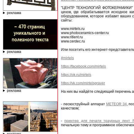
"ЦЕНТР ТЕХНОЛОГИЙ ФОТОКЕРАМИКИ" пре
цехов, где обрабатывается исходное 
реклама
оборудованием, которое избавит ваших с
сайты:
www.mirtels.ru
www.photoceramics-center.ru
www.ritlent.ru
www.cerdec.ru
Или посетить его интернет-представитель
реклама
#mirtels
https://facebook.com/mirtels
https://ok.ru/mirtels
https://vk.com/mirtelsgraver
реклама
На них вы найдёте следующий перечень а
- пескоструйный аппарат
METEOR 34
, п
качеством;
-
принтер для печати траурных лент 
печальную тему и программное обеспечен