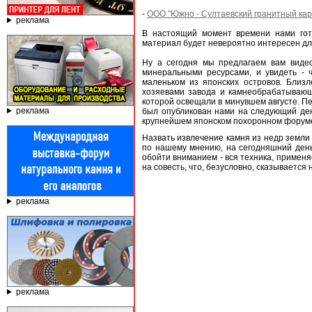
-
ООО "Южно - Султаевский гранитный кар
реклама
В настоящий момент времени нами гото
материал будет невероятно интересен для
Ну а сегодня мы предлагаем вам виде
минеральными ресурсами, и увидеть - ч
маленьком из японских островов. Близл
хозяевами завода и камнеобрабатываю
которой освещали в минувшем августе. П
реклама
был опубликован нами на следующий ден
крупнейшем японском похоронном форуме,
Назвать извлечение камня из недр земли
по нашему мнению, на сегодняшний день
обойти вниманием - вся техника, примен
на совесть, что, безусловно, сказывается 
реклама
реклама