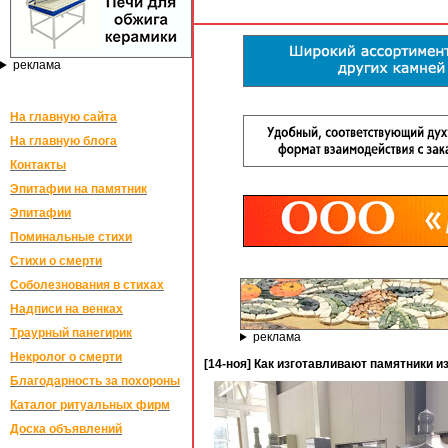
реклама
На главную сайта
На главную блога
Контакты
Эпитафии на памятник
Эпитафии
Поминальные стихи
Стихи о смерти
Соболезнования в стихах
Надписи на венках
Траурный панегирик
реклама
Некролог о смерти
[14-ноя] Как изготавливают памятники и
Благодарность за похороны
Каталог ритуальных фирм
Доска объявлений