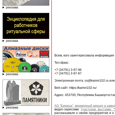
реклама
реклама
Всем, кого заинтересовала информация 
Тел./факс:
+7 (34791) 3-97-96
+7 (34791) 3-97-87
реклама
Электронная почта: os@kamni102.ru или
Веб-сайт: https://kamni102.ru/
Адрес: 453700, Республика Башкортостан
АО "Бирюза", мраморный карьер и заво
реклама
видео-зарисовке
Участники выставки 
рассказывали о своём предприятии и о 