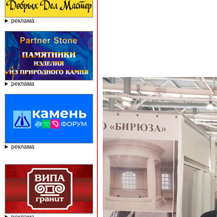
реклама
реклама
реклама