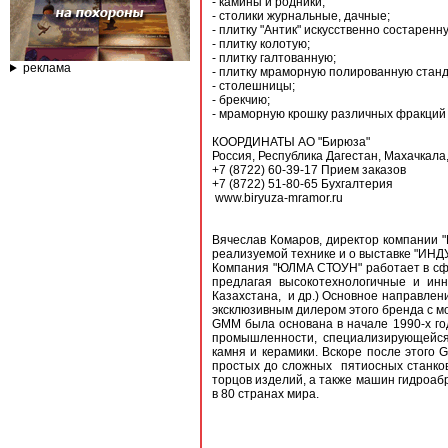
- камины и родники;
- столики журнальные, дачные;
- плитку "Антик" искусственно состаренн
- плитку колотую;
- плитку галтованную;
реклама
- плитку мраморную полированную стан
- столешницы;
- брекчию;
- мраморную крошку различных фракций от
КООРДИНАТЫ АО "Бирюза"
Россия, Республика Дагестан, Маха
+7 (8722) 60-39-17 Прием заказов
+7 (8722) 51-80-65 Бухгалтерия
www.biryuza-mramor.ru
Вячеслав Комаров, директор компании "
реализуемой технике и о выставке "ИН
Компания "ЮЛМА СТОУН" работает в сфе
предлагая высокотехнологичные и ин
Казахстана, и др.) Основное направле
эксклюзивным дилером этого бренда с мо
GMM была основана в начале 1990-х го
промышленности, специализирующейся 
камня и керамики. Вскоре после этого
простых до сложных пятиосных станков
торцов изделий, а также машин гидроаб
в 80 странах мира.