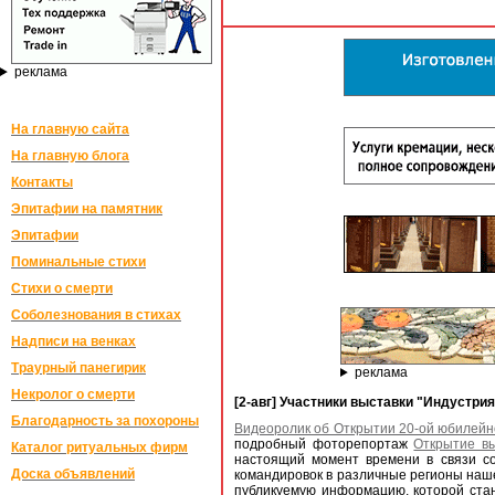
реклама
На главную сайта
На главную блога
Контакты
Эпитафии на памятник
Эпитафии
Поминальные стихи
Стихи о смерти
Соболезнования в стихах
Надписи на венках
Траурный панегирик
реклама
Некролог о смерти
[2-авг] Участники выставки "Индустрия
Благодарность за похороны
Видеоролик об Открытии 20-ой юбилейно
подробный фоторепортаж
Открытие вы
Каталог ритуальных фирм
настоящий момент времени в связи со
Доска объявлений
командировок в различные регионы наше
публикуемую информацию, которой стан