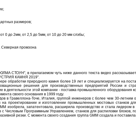
ую;
дартных размеров;
 0 до 2мм, от 2,5 до 5мм, от 10 до 20 мм слэбы;
чкала, Северная промзона
ЮЛМА СТОУН", в прилагаемом чуть ниже данного текста видео рассказывает
ДУСТРИЯ КАМНЯ 2019".
ре обработки природного камня более 19 лет и специализируется на поста
новационные решения для производственных предприятий России и стр
ние в деятельности этой компании - поставка промышленного оборудовани
мента своего основания в 1999 году.
дов в Гравеллона-Точе, Италия, группой инженеров с более чем 30-летни
на проектировании и изготовлении промышленных мостовых станков для
 GMM изобрела, запатентовала, расширила производство и стала лидером в
 с Числовым Программным Управлением, станков для распиловки блоков, п
разивной резки. С момента своего создания группа GMM создала и поставил