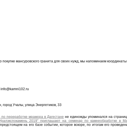
о покупке мансуровского гранита для своих нужд, мы напоминаем координат
 info@kamni102.ru
, город Учалы, улица Энергетиков, 33
д по переработке мрамора в Дагестане
не единожды упоминался на страница
"Уралэкспокамень 2019" приглашают на семинар по камнеобработке в М
предстоящем на его базе событии, которое вскоре, по итогам его проведен