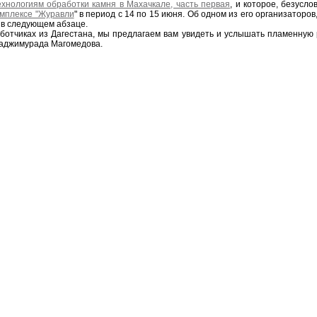
нологиям обработки камня в Махачкале, часть первая
, и которое, безусл
мплексе "Журавли
" в период с 14 по 15 июня. Об одном из его организатор
 в следующем абзаце.
ботчиках из Дагестана, мы предлагаем вам увидеть и услышать пламенную р
Гаджимурада Магомедова.