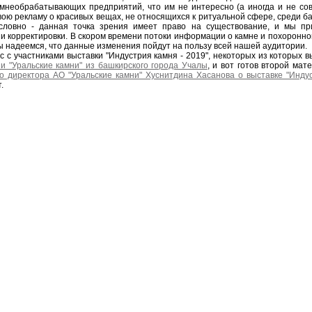
мнеобрабатывающих предприятий, что им не интересно (а иногда и не со
свою рекламу о красивых вещах, не относящихся к ритуальной сфере, среди б
условно - данная точка зрения имеет право на существование, и мы пр
 корректировки. В скором времени потоки информации о камне и похоронно
 надеемся, что данные изменения пойдут на пользу всей нашей аудитории.
 с участниками выставки "Индустрия камня - 2019", некоторых из которых в
и "Уральские камни" из башкирского города Учалы
, и вот готов второй мат
о директора АО "Уральские камни" Хуснитдина Хасанова о выставке "Инду
.