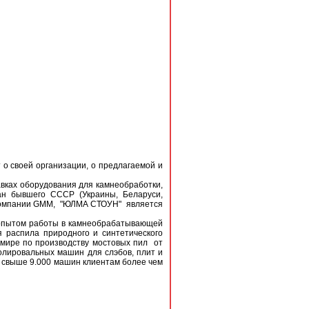
 о своей организации, о предлагаемой и
вках оборудования для камнеобработки,
ан бывшего СССР (Украины, Беларуси,
я компании GMM, "ЮЛМА СТОУН" является
м опытом работы в камнеобрабатывающей
 распила природного и синтетического
 мире по производству мостовых пил от
олировальных машин для слэбов, плит и
а свыше 9.000 машин клиентам более чем