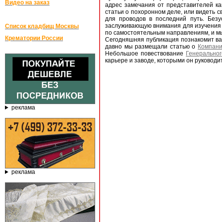
Видео на заказ
адрес замечания от представителей ка
статьи о похоронном деле, или видеть 
для проводов в последний путь. Без
заслуживающую внимания для изучения и
Список кладбищ Москвы
по самостоятельным направлениям, и мы
Крематории России
Сегодняшняя публикация познакомит вас
давно мы размещали статью о
Компани
Небольшое повествование
Генеральног
карьере и заводе, которыми он руководит
реклама
реклама