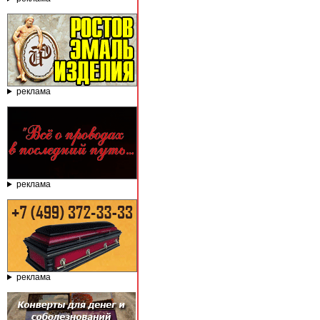
реклама
реклама
реклама