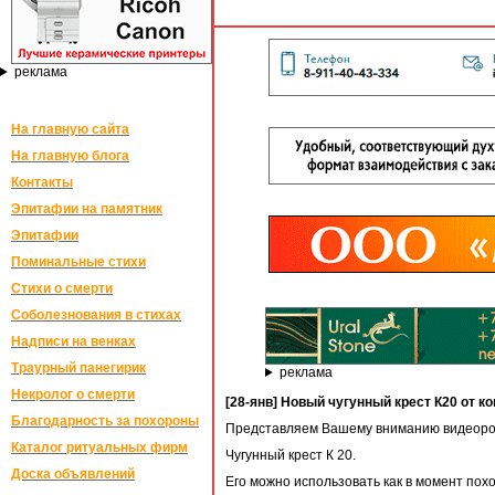
реклама
На главную сайта
На главную блога
Контакты
Эпитафии на памятник
Эпитафии
Поминальные стихи
Стихи о смерти
Соболезнования в стихах
Надписи на венках
Траурный панегирик
реклама
Некролог о смерти
[28-янв] Новый чугунный крест К20 от 
Благодарность за похороны
Представляем Вашему вниманию видеоро
Каталог ритуальных фирм
Чугунный крест К 20.
Доска объявлений
Его можно использовать как в момент похо