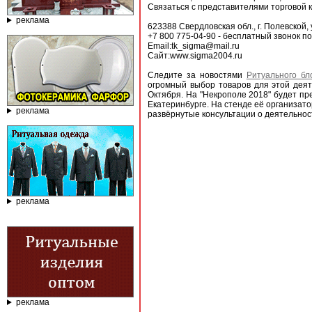
Связаться с представителями торговой
реклама
623388 Свердловская обл., г. Полевской, 
+7 800 775-04-90 - бесплатный звонок п
Email:tk_sigma@mail.ru
Сайт:www.sigma2004.ru
Следите за новостями
Ритуального бл
огромный выбор товаров для этой дея
Октября. На "Некрополе 2018" будет п
Екатеринбурге. На стенде её организат
реклама
развёрнутые консультации о деятельно
реклама
реклама