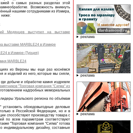
тажей о самых разных разделах этой
камнеобработке. Возможность вникнуть
зённый нашими сотрудниками из Измира,
 ниже:
)
рий Медянцев выступил на выставке
реклама
 на выставке MARBLE24 в Измире
E24 в Измире (Турция)
камня MARBLE24
ациях из Вероны мы еще раз коснёмся
я и изделий из него, которые мы сняли,
реклама
 где добыче и обработке камня издревле
мятников "Торговая компания "Сигма" из
изготовлением надгробных мемориальных
 лидеры Уральского региона по объёмам
" установить обоюдовыгодные деловые
олько в Российской Федерации, но и в
реклама
ции способствуют производству товара с
лей по всем параметрам соответствуют
акже "Торговая компания "Сигма" готова
о индивидуальному дизайну, составные