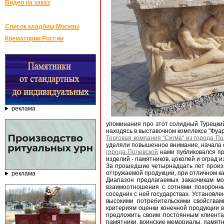
Видео на заказ
Список кладбищ Москвы
Крематории России
реклама
упоминания про этот солидный Турецкий
находясь в выставочном комплексе "Фуа
Торговая компания "Сигма" из города П
уделяли повышенное внимание, начала св
города Полевской
нами публиковался пр
изделий - памятников, цоколей и оград и
За прошедшие четырнадцать лет произв
отгружаемой продукции, при отличном ка
реклама
Диапазон предлагаемых заказчикам м
взаимоотношения с сотнями похоронны
соседних с ней государствах. Установл
высокими потребительскими свойствам
критериям оценки конечной продукции в
предложить своим постоянным клиента
памятники, воинские мемориалы, памятн