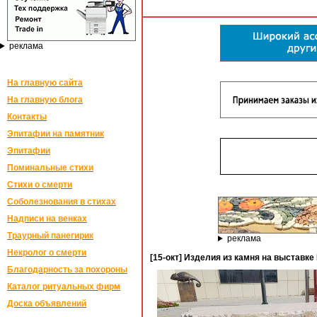
реклама
На главную сайта
На главную блога
Контакты
Эпитафии на памятник
Эпитафии
Поминальные стихи
Стихи о смерти
Соболезнования в стихах
Надписи на венках
Траурный панегирик
реклама
Некролог о смерти
[15-окт] Изделия из камня на выставк
Благодарность за похороны
Каталог ритуальных фирм
Доска объявлений