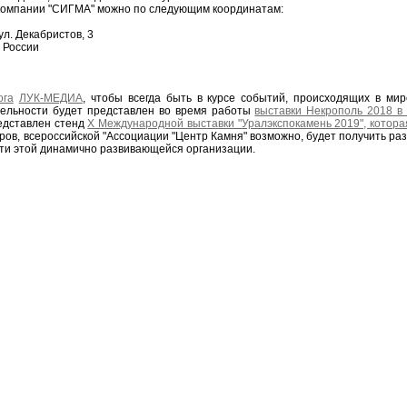
 компании "СИГМА" можно по следующим координатам:
ул. Декабристов, 3
о России
ога
ЛУК-МЕДИА
, чтобы всегда быть в курсе событий, происходящих в ми
тельности будет представлен во время работы
выставки Некрополь 2018 в
редставлен стенд
X Международной выставки "Уралэкспокамень 2019", котора
оров, всероссийской "Ассоциации "Центр Камня" возможно, будет получить ра
сти этой динамично развивающейся организации.