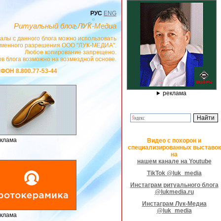
РУС
ENG
Ритуальный блог ЛУК-Медиа
алы с данного блога можно использовать
сьменного разрешения ООО "ЛУК-МЕДИА".
Любое копирование запрещено.
в блога возможно на возмездной основе.
САЙТ
https://stanok-graver.ru
- РЕКЛАМОДАТЕЛЬ ИП Павленко С.В. ИНН: 23300
реклама
клама
Видео с похорон и
специализированных выставок
на
нашем канале на Youtube
TikTok @luk_media
Инстаграм ритуального блога
@lukmedia.ru
Инстаграм Лук-Медиа
@luk_media
клама