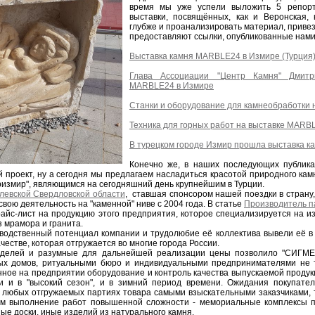
время мы уже успели выложить 5 репор
выставки, посвящённых, как и Веронская, 
глубже и проанализировать материал, приве
предоставляют ссылки, опубликованные нами
Выставка камня MARBLE24 в Измире (Турция
Глава Ассоциации "Центр Камня" Дмит
MARBLE24 в Измире
Станки и оборудование для камнеобработки
Техника для горных работ на выставке MARBL
В турецком городе Измир прошла выставка 
Конечно же, в наших последующих публик
 проект, ну а сегодня мы предлагаем насладиться красотой природного камн
ризмир", являющимся на сегодняшний день крупнейшим в Турции.
олевской Свердловской области
, ставшая спонсором нашей поездки в страну,
ою деятельность на "каменной" ниве с 2004 года. В статье
Производитель па
айс-лист на продукцию этого предприятия, которое специализируется на 
з мрамора и гранита.
одственный потенциал компании и трудолюбие её коллектива вывели её в
честве, которая отгружается во многие города России.
оделей и разумные для дальнейшей реализации цены позволило "СИГМЕ
х домов, ритуальными бюро и индивидуальными предпринимателями не т
енное на предприятии оборудование и контроль качества выпускаемой продук
и и в "высокий сезон", и в зимний период времени. Ожидания покупате
 любых отгружаемых партиях товара самыми взыскательными заказчиками, т
м выполнение работ повышенной сложности - мемориальные комплексы п
ые доски, иные изделий из натурального камня.