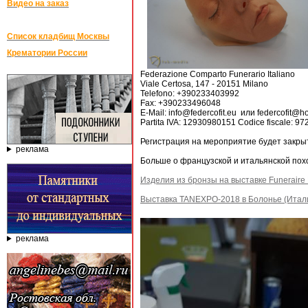
Видео на заказ
Список кладбищ Москвы
Крематории России
Federazione Comparto Funerario Italiano
Viale Certosa, 147 - 20151 Milano
Telefono: +390233403992
Fax: +390233496048
E-Mail: info@federcofit.eu или federcofit@h
Partita IVA: 12930980151 Codice fiscale: 9
Регистрация на мероприятие будет закрыт
реклама
Больше о французской и итальянской пох
Изделия из бронзы на выставке Funeraire 
Выставка TANEXPO-2018 в Болонье (Итал
реклама