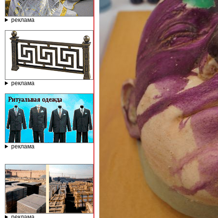
реклама
реклама
реклама
реклама