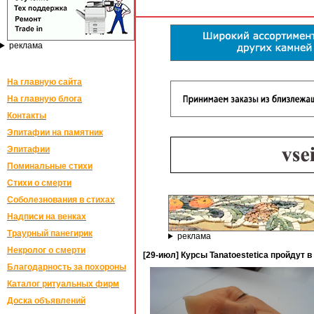
реклама
На главную сайта
На главную блога
Контакты
Эпитафии на памятник
Эпитафии
Поминальные стихи
Стихи о смерти
Соболезнования в стихах
Надписи на венках
Траурный панегирик
реклама
Некролог о смерти
[29-июл] Курсы Tanatoestetica пройдут 
Благодарность за похороны
Каталог ритуальных фирм
Доска объявлений