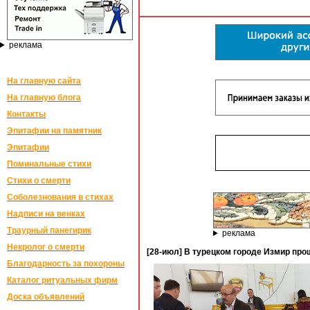
реклама
На главную сайта
На главную блога
Контакты
Эпитафии на памятник
Эпитафии
Поминальные стихи
Стихи о смерти
Соболезнования в стихах
Надписи на венках
Траурный панегирик
реклама
Некролог о смерти
[28-июл] В турецком городе Измир пр
Благодарность за похороны
Каталог ритуальных фирм
Доска объявлений