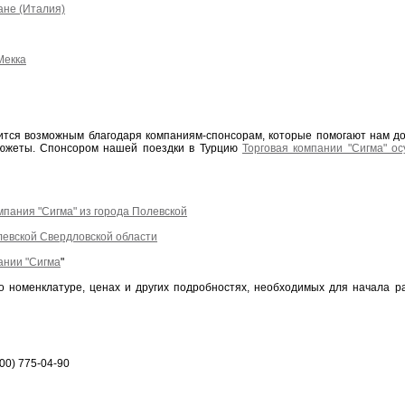
ане (Италия)
Мекка
ится возможным благодаря компаниям-спонсорам, которые помогают нам доб
сюжеты. Спонсором нашей поездки в Турцию
Торговая компании "Сигма" о
мпания "Сигма" из города Полевской
олевской Свердловской области
ании "Сигма
"
 номенклатуре, ценах и других подробностях, необходимых для начала р
00) 775-04-90