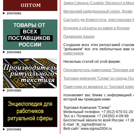
Замок Сфорца (Castello Sforzesco) в Мил
Миланский кафедральный собор, Дуомо
реклама
Сантьяго-де-Компостела, христианская 
Изделия и объекты из камня в Японии
Падающие башни
Создание всех этих репортажей станов
"добываем" все эти любопытные вам 
реклама
памятников
Несколько статей об этой фирме:
Производитель памятников "Торговая ко
Торговая компания "Сигма" из города П
Памятники из мрамора от Торговой комп
реклама
познакомят вас ближе с информацией о
которой мы приводим ниже:
Торговая Компания "Сигма"
Мобильный телефон: +7 (912) 670-01-20
Тел. в г. Полевском: +7 (34350) 4-09-99
Бесплатный звонок по всей России: +7 (8
E-mail : tk_sigma@mail.ru
Веб-сайт: www.sigma2004.ru
реклама