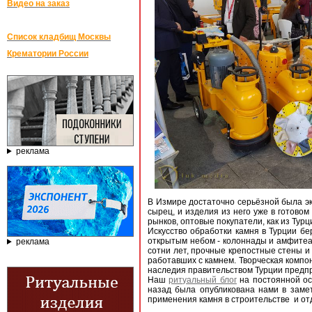
Видео на заказ
Список кладбищ Москвы
Крематории России
реклама
В Измире достаточно серьёзной была эк
сырец, и изделия из него уже в готов
рынков, оптовые покупатели, как из Тур
Искусство обработки камня в Турции бе
открытым небом - колоннады и амфитеа
реклама
сотни лет, прочные крепостные стены и
работавших с камнем. Творческая компо
наследия правительством Турции предп
Наш
ритуальный блог
на постоянной ос
назад была опубликована нами в заме
применения камня в строительстве и отд