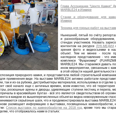
Глава Ассоциации "Центр Камня" Д
MARBLE24 в Измире
Станки и оборудование для кам
Измире
Техника для горных работ на выстав
Нынешний, пятый по счёту репортаж
и разнообразным оборудованием,
стендах участников. Назвать зари
контентом на ресурсе
ЛУК-МЕДИА
в
зрения фото и видеосъемки в н
объект. Тем не менее - после п
наглядное представление - что им
комплексе "Фуаризмир" (FUARIZM
MARBLE24. Мы стараемся давать по
ином мероприятии, связанным с кам
в этой области нашей деятельности
спозиция природного камня, и представители любой строительной компании 
ом для применения виде. На выставке MARBLE24 активно работали представи
ции, так и из-за рубежа, дистрибьютеры материалов, используемых в отделке 
рет своё начало еще с античных времен, всем известно, что её территория 
тры, роскошные арены и дворцы, удивляющие ступени лестниц и перила, м
 причалы в красивейших бухтах - всё это является свидетельством об огромн
нента в каждом из вышеперечисленных объектах видна невооруженным глазом,
ринимаются серьёзные шаги, что и продемонстрировала выставка MARBLE24
нове размещает информацию о выставках, посвященных камнеобработке, 
тке:
Список выставок по камнеобработке на 2018 год
, кроме того мы стар
елке, что отображалось нами в статьях: