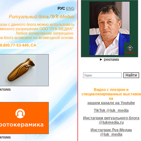
РУС
ENG
Ритуальный блог ЛУК-Медиа
алы с данного блога можно использовать
сьменного разрешения ООО "ЛУК-МЕДИА".
Любое копирование запрещено.
в блога возможно на возмездной основе.
САЙТ
https://stanok-graver.ru
- РЕКЛАМОДАТЕЛЬ ИП Павленко С.В. ИНН: 23300
реклама
клама
Видео с похорон и
специализированных выставок
на
нашем канале на Youtube
TikTok @luk_media
Инстаграм ритуального блога
@lukmedia.ru
Инстаграм Лук-Медиа
@luk_media
клама