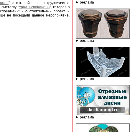
реклама
камня
", с которой наше сотрудничество
 выставку "
УралЭкспоКамень
", которая в
споКамень" - обстоятельный проект и
 еще не посещали данное мероприятие,
реклама
реклама
реклама