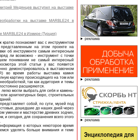
митрий Медянцев выступил на выставке
необработки на выставке MARBLE24 в
ке MARBLE24 в Измире (Турция)
реклама
 кратко познакомит вас с инструментом
 представленным на этом проекте на
совки об инструменте самым интересным
ряд ли возможно - инструмент с точки
ашем понимании не самый интересный
росмотра этой статьи у вас появится
енно демонстрировалось в выставочном
IR) во время работы выставка камня
лную картину происходящего на том или
реклама
необработкой, так как аудитория и темы
 постоянно расширяются.
легко могли выбрать для себя и камень-
тели архитектурных бюро, строительных
зданий.
представляет собой, по сути, музей под
остовые, дошедшие до наших дней через
ом умении и мастерстве древних зодчих,
 и сегодня, для сохранения всего этого
реклама
.
информация о которых некоторое время
аемся уделять больше внимания и теме