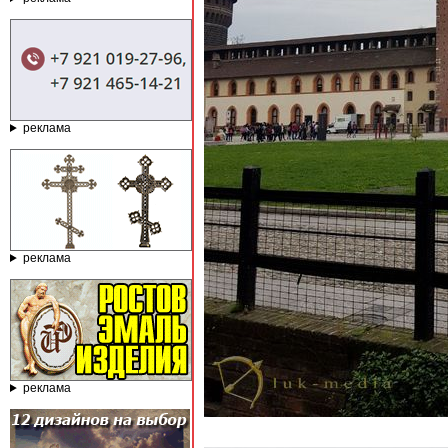
реклама
реклама
реклама