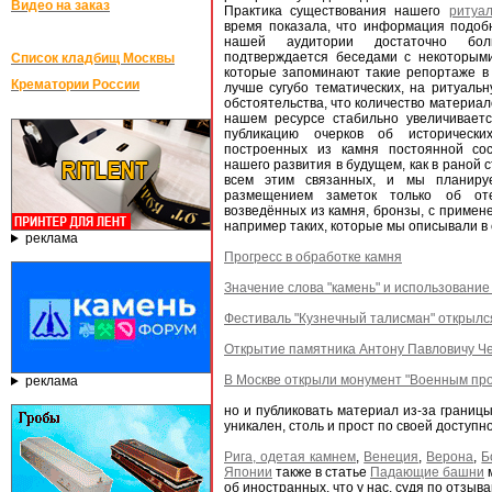
Видео на заказ
Практика существования нашего
ритуал
время показала, что информация подоб
нашей аудитории достаточно бол
подтверждается беседами с некоторым
Список кладбищ Москвы
которые запоминают такие репортаже в 
Крематории России
лучше сугубо тематических, на ритуальн
обстоятельства, что количество материал
нашем ресурсе стабильно увеличивает
публикацию очерков об историческ
построенных из камня постоянной со
нашего развития в будущем, как в раной 
всем этим связанных, и мы планируе
размещением заметок только об оте
возведённых из камня, бронзы, с примен
например таких, которые мы описывали в 
реклама
Прогресс в обработке камня
Значение слова "камень" и использование
Фестиваль "Кузнечный талисман" открылс
Открытие памятника Антону Павловичу Чех
В Москве открыли монумент "Военным пр
реклама
но и публиковать материал из-за границы
уникален, столь и прост по своей доступн
Рига, одетая камнем
,
Венеция
,
Верона
,
Б
Японии
также в статье
Падающие башни
м
об иностранных, что у нас, судя по отзыв