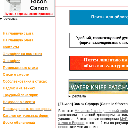
реклама
На главную сайта
На главную блога
Контакты
Эпитафии на памятник
Эпитафии
Поминальные стихи
Стихи о смерти
Соболезнования в стихах
Надписи на венках
Траурный панегирик
реклама
Некролог о смерти
[27-июл] Замок Сфорца (Castello Sforzes
Благодарность за похороны
В статье
Миланский кафедральный собо
рассказали о главной достопримечатель
Каталог ритуальных фирм
удалось побывать после посещения
MAR
Доска объявлений
камня в Вероне
, о которой мы на регул
репортажи уже два года.