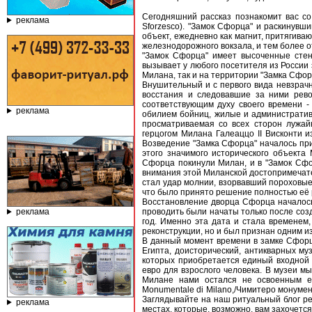
Сегодняшний рассказ познакомит вас со
реклама
Sforzesco). "Замок Сфорца" и раскинувш
объект, ежедневно как магнит, притягива
железнодорожного вокзала, и тем более о
"Замок Сфорца" имеет высоченные стены
вызывает у любого посетителя из России э
Милана, так и на территории "Замка Сфорц
Внушительный и с первого вида невзрач
восстания и следовавшие за ними рево
соответствующим духу своего времени 
реклама
обилием бойниц, жилые и административ
просматриваемая со всех сторон лужай
герцогом Милана Галеаццо II Висконти и
Возведение "Замка Сфорца" началось при
этого значимого исторического объекта
Сфорца покинули Милан, и в "Замок Сфо
внимания этой Миланской достопримечате
стал удар молнии, взорвавший пороховые
что было принято решение полностью её 
Восстановление дворца Сфорца началось 
реклама
проводить были начаты только после созд
год. Именно эта дата и стала временем
реконструкции, но и был признан одним и
В данный момент времени в замке Сфорца
Египта, доисторический, антикварных му
которых приобретается единый входной 
евро для взрослого человека. В музеи мы
Милане нами остался не освоенным ещ
Monumentale di Milano,/Чимитеро монуме
Заглядывайте на наш ритуальный блог рег
реклама
местах, которые, возможно, вам захочетс