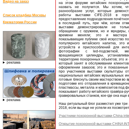
Видео на заказ
на этом форуме китайских похоронщико
назвать не получится. Мы хотим, ч
разнообразие услуг, которые демонс
работы выставки CIFE-2018 в го
Список кладбищ Москвы
предоставление подразделения почётног
Крематории России
в последний путь, при чём, хотим отм
выставке демонстрировали не толь
обращении с оружием, но и мундиры, 
времени меняли; это и мастера 
показывающие публике своё искусство п
популярного китайского напитка, это 
устройств и приспособлений для инт
фотографии с led-подсветкой, мех
вращающиеся цилиндры, устанавлив
территорию похоронных объектов; это и
реклама
который занят в обслуживании клиенто
оформлении заказов; это и показанны
про участников выставки скульптуры о
национальных китайских музыкальных ин
готовые блеснуть своим мастерством во 
подготовке его отправления в кремацион
пластмассы, металла и композитов под ф
показывает работу китайского гравёра-ру
гравировальных станков, кое-где она еще 
реклама
Наш ритуальный блог разместил уже три 
2018, если вы еще не успели их посмотрет
Участники похоронной выставки China inter
Открытие похоронной выставки CHINA IN