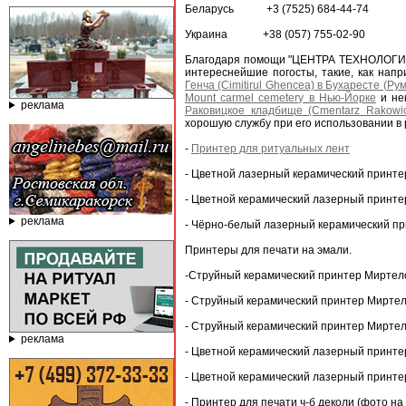
Беларусь +3 (7525) 684-44-74
Украина +38 (057) 755-02-90
Благодаря помощи "ЦЕНТРА ТЕХНОЛОГИЙ
интереснейшие погосты, такие, как нап
Генча (Cimitirul Ghencea) в Бухаресте (Ру
Mount carmel cemetery в Нью-Йорке
и нек
реклама
Раковицкое кладбище (Cmentarz Rakowic
хорошую службу при его использовании в 
-
Принтер для ритуальных лент
- Цветной лазерный керамический принте
- Цветной керамический лазерный принте
реклама
- Чёрно-белый лазерный керамический пр
Принтеры для печати на эмали.
-Струйный керамический принтер Миртел
- Струйный керамический принтер Миртел
- Струйный керамический принтер Миртел
реклама
- Цветной керамический лазерный принте
- Цветной керамический лазерный принте
- Принтер для печати ч-б деколи (фото на