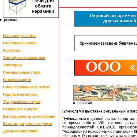
реклама
На главную сайта
На главную блога
Контакты
Эпитафии на памятник
Эпитафии
Поминальные стихи
Стихи о смерти
Соболезнования в стихах
Надписи на венках
Траурный панегирик
реклама
Некролог о смерти
[24-июл] VIII выставка ритуальных и п
Благодарность за похороны
Публикуемый в данной статье репортаж,
во время работы VIII выставки ритуа
Каталог ритуальных фирм
принадлежностей CIFE-2018, организо
Доска объявлений
"Ассоциацией похоронных организаций К
обзорным. Он покажет общую атмосферу