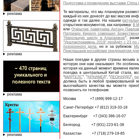
Подготовка к проведению выставки China in
Те материалы, что мы планируем размест
реклама
каждый из них донесёт до вас массив инф
одежде и так далее. На нашем
ритуальн
открытием монументов, как например:
В М
или
Открытие памятника Антону Павлови
Патриарх Кирилл совершил Божественн
"Напольную школу в Алапаевске
", раз
"Уралэкспокамень 2019" пройдёт с 23 по 
похоронного дела
, но и за рубежом:
Mi
Приглашаем российские предприятия для 
реклама
Наши поездки в другие страны весьма 
которую они нам оказывают. Но особен
которая на данный момент времени являе
поездка в центральный Китай стала, в
"
МИРТЕЛС
", "
АРХИМЕД
", "
ЛЕОНАРДО
",
пе
должна быть в любой гравировальной м
высочайшего качества вы можете приоб
позвонить по телефонам:
реклама
Москва +7 (499) 999-12-17
Санкт-Петербург +7 (812) 319-33-18
Екатеринбург +7 (343) 386-16-07
Белгород +7 (931) 223-61-38
Казахстан +7 (718) 279-19-85
реклама