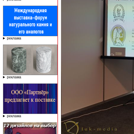
реклама
реклама
реклама