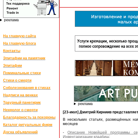
реклама
На главную сайта
На главную блога
Контакты
Эпитафии на памятник
Эпитафии
Поминальные стихи
Стихи о смерти
Соболезнования в стихах
Надписи на венках
Траурный панегирик
реклама
Некролог о смерти
[23-июл] Дмитрий Кирниив представляет
Благодарность за похороны
В нескольких статьях, размещённых н
месяцев
Каталог ритуальных фирм
Доска объявлений
-
Описание Новейшей программы се
Инвентаризации кладбищ
;