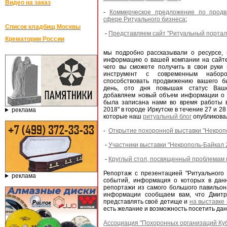
Видео на заказ
-
Коммерческое предложение по прод
сфере Ритуального бизнеса
;
Список кладбищ Москвы
-
Представляем сайт "Ритуальный портал
Крематории России
мы подробно рассказывали о ресурсе, 
информацию о вашей компании на сайте ww
чего вы сможете получить в свои руки
инструмент с современным наборо
способствовать продвижению вашего б
день, ото дня повышая статус Ваш
добавляем новый объем информации о "
была записана нами во время работы
2018" в городе Иркутске в течение 27 и 
реклама
которые наш
ритуальный блог
опубликовал
-
Открытие похоронной выставки "Некропо
-
Участники выставки "Некрополь-Байкал 2
-
Круглый стол, посвященный проблемам 
Репортаж с презентацией "Ритуального
реклама
событий, информация о которых в дан
репортажи из самого большого павильон
информации сообщаем вам, что Дмитри
представлять своё детище и
на выставке
есть желание и возможность посетить дан
Ассоциация "Похоронных организаций Куб