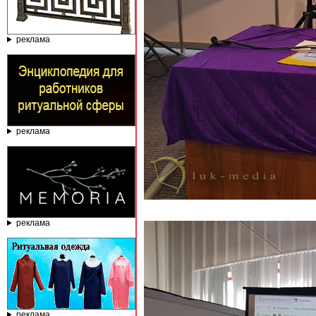
реклама
реклама
реклама
реклама