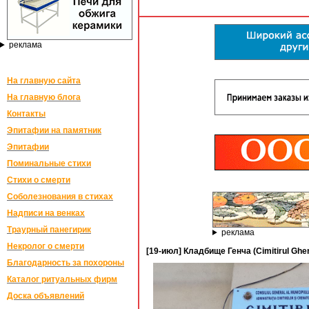
реклама
На главную сайта
На главную блога
Контакты
Эпитафии на памятник
Эпитафии
Поминальные стихи
Стихи о смерти
Соболезнования в стихах
Надписи на венках
Траурный панегирик
реклама
Некролог о смерти
[19-июл] Кладбище Генча (Cimitirul Gh
Благодарность за похороны
Каталог ритуальных фирм
Доска объявлений