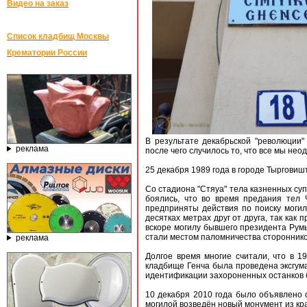
Видео на заказ
Список кладбищ Москвы
Крематории России
В результате декабрьской "революции"
реклама
после чего случилось то, что все мы нео
25 декабря 1989 года в городе Тырговиш
Со стадиона "Стяуа" тела казненных су
боялись, что во время предания тел 
предприняты действия по поиску могил
десятках метрах друг от друга, так как
вскоре могилу бывшего президента Рум
стали местом паломничества стороннико
реклама
Долгое время многие считали, что в 1
кладбище Генча была проведена эксгума
идентификации захороненных останков б
10 декабря 2010 года было объявлено 
могилой возведён новый монумент из кр