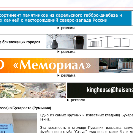
реклама
реклама
реклама
реклама
encea) в Бухаресте (Румыния)
Одно из самых крупных и известных кладбищ Бухар
Генча.
Эта местность в столице Румынии известна такж
футбольного клуба "Стяуа", куда после казни были 