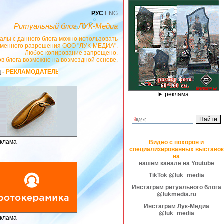
РУС
ENG
Ритуальный блог ЛУК-Медиа
алы с данного блога можно использовать
сьменного разрешения ООО "ЛУК-МЕДИА".
Любое копирование запрещено.
в блога возможно на возмездной основе.
авленко С.В. ИНН: 233008852896. Erid: 2SDnjeX37Dc ***
ПО ФАВОРИТ
ВС
реклама
клама
Видео с похорон и
специализированных выставок
на
нашем канале на Youtube
TikTok @luk_media
Инстаграм ритуального блога
@lukmedia.ru
Инстаграм Лук-Медиа
@luk_media
клама