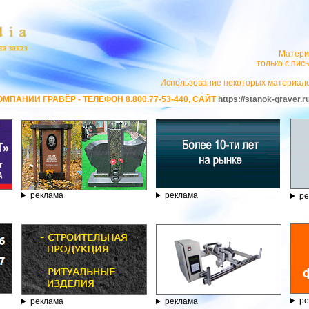
Матери
только с пи
Использование некоторых материало
ОН 8.800.77-53-440, САЙТ
https://stanok-graver.ru
- РЕКЛАМОДАТЕЛЬ ИП П
реклама
реклама
ре
ре
реклама
реклама