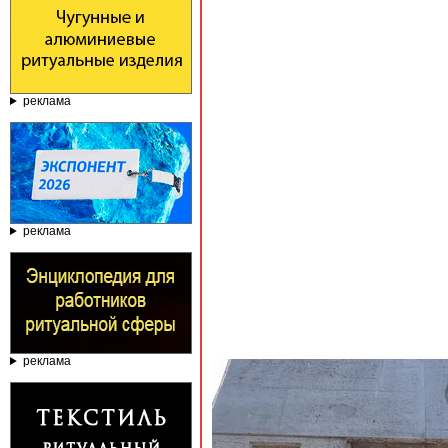
реклама
реклама
реклама