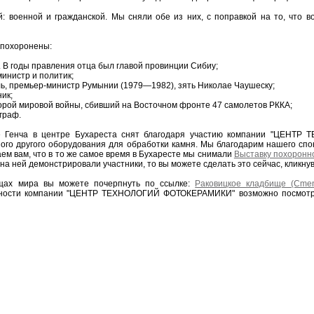
й: военной и гражданской. Мы сняли обе из них, с поправкой на то, что 
 похоронены:
 В годы правления отца был главой провинции Сибиу;
инистр и политик;
ь, премьер-министр Румынии (1979—1982), зять Николае Чаушеску;
ик;
орой мировой войны, сбивший на Восточном фронте 47 самолетов РККА;
граф.
 Генча в центре Бухареста снят благодаря участию компании "ЦЕНТР
ного другого оборудования для обработки камня. Мы благодарим нашего сп
ем вам, что в то же самое время в Бухаресте мы снимали
Выставку похоронн
на ней демонстрировали участники, то вы можете сделать это сейчас, кликнув
щах мира вы можете почерпнуть по ссылке:
Раковицкое кладбище (Cmen
ьности компании "ЦЕНТР ТЕХНОЛОГИЙ ФОТОКЕРАМИКИ" возможно посмотр