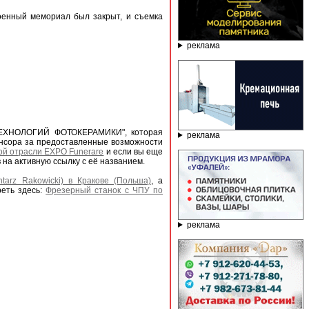
военный мемориал был закрыт, и съемка
реклама
 ТЕХНОЛОГИЙ ФОТОКЕРАМИКИ", которая
реклама
онсора за предоставленные возможности
ой отрасли EXPO Funerare
и если вы еще
 на активную ссылку с её названием.
tarz Rakowicki) в Кракове (Польша)
, а
еть здесь:
Фрезерный станок с ЧПУ по
реклама