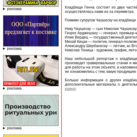
Кладбище Генча состоит из двух часте
реклама
осуществлялась нами из-за периметра.
Помимо супругов Чаушеску на кладбище
Нику Чаушеску — сын Николае Чаушеску.
Георге Арджешану — генерал, премьер-м
Илие Вердец — государственный деятел
Михай Кицак — политик, генерал-полковн
Александру Шербанеску — летчик, ас Вт
реклама
Николае Тоница - художник, график, лито
Наш небольшой репортаж о кладбище
производит гравировальные станки и м
для работы на этом объекте, и напомина
не ознакомились с тем, какую продукцию 
Больше информации о других кладби
дополнительные материалы о деятел
реклама
камню
.
реклама