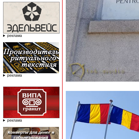
реклама
реклама
реклама