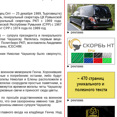
дец Олт — 25 декабря 1989, Тырговиште)
ь, генеральный секретарь ЦК Румынской
еральный секретарь РКП с 1969 года.
еской Республики Румыния (СРР) с 1967
т СРР с 1974 года по 1989 год.
реклама
) — супруга президента и генерального
лае Чаушеску. Являлась первым вице-
и Политбюро РКП, возглавляла Академию
раны, ICECHIM.
ынии Николае Чаушеску было свергнуто,
реклама
на военном мемориале Генча. Хоронившие
ные к погребению останки, либо будут
 Могилы Николая и Елены расположили в
 могилах соорудили простые памятники, а
омежуток времени могилы четы Чаушеску
рковные свечи и приносят сюда цветы.
а по просьбе родственников на военном
реклама
го, что они захоронены именно там. Для
ронены именно супруги Чаушеску.
главного входа на кладбище Генча. Над