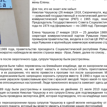
жены Елены.
Для тех, кто не знает или забыл:
Николае Чаушеску (26 января 1918, Скорничешти, жу
— румынский государственный и политический деятел
коммунистической партии (РКП) с 1965 года, ген
Председатель Государственного Совета Социалистич
года по 1974 год (формально — по 1989 год). Президен
Елена Чаушеску (7 января 1919 — 25 декабря 1989
секретаря коммунистической партии Румынии Нико
премьером правительства, входила в состав ЦК РКП 
наук Румынии и крупнейшую химическую компанию ст
 1989 года, правительство президента Социалистической республики Рум
днократно наблюдали во многих странах мира - Ирак, Ливия, далее по списку...
те после скоротечного суда, супруги Чаушеску были расстреляны.
пругов были тайно перевезены на ближайшее кладбище, где их захоронили 
Чаушеску земле, на них могут напасть и попытаться отбить приготовлен
 и их разорению, что могло привести к пропаже тел после захоронения.
 предписанием было запрещено хоронить супругов вместе. В 1990-х годах на
ынии украсили православным крестом с красной звездой. Через какой-то пр
в оппозиционных настроений. Люди преклонного возраста зажигают здесь це
989 году были расстреляны и захоронены их двойники. 21 июля 2010 год
ция останков Николае Чаушеску и его супруги Елены для подтверждения то
ыла проведена экспертиза ДНК, которая подтвердила, что на кладбище захо
о перезахоронении праха супругов Чаушеску в одной могиле неподалёку от 
асного гранита, который вы можете увидеть в подборке наших фотографий.