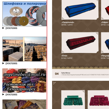
реклама
реклама
реклама