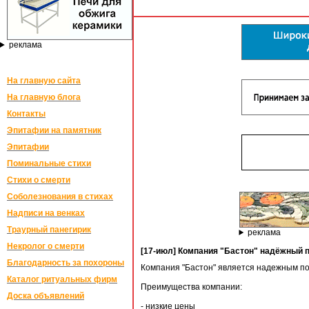
реклама
На главную сайта
На главную блога
Контакты
Эпитафии на памятник
Эпитафии
Поминальные стихи
Стихи о смерти
Соболезнования в стихах
Надписи на венках
Траурный панегирик
реклама
Некролог о смерти
[17-июл] Компания "Бастон" надёжный 
Благодарность за похороны
Компания "Бастон" является надежным по
Каталог ритуальных фирм
Преимущества компании:
Доска объявлений
- низкие цены