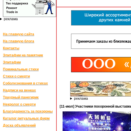
реклама
На главную сайта
На главную блога
Контакты
Эпитафии на памятник
Эпитафии
Поминальные стихи
Стихи о смерти
Соболезнования в стихах
Надписи на венках
Траурный панегирик
реклама
Некролог о смерти
[11-июл] Участники похоронной выставки C
Благодарность за похороны
Каталог ритуальных фирм
Доска объявлений