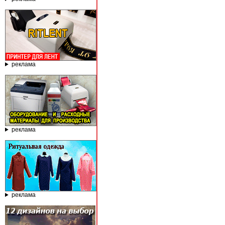
реклама
реклама
реклама