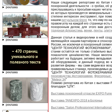
Наши следующие репортажи из Китая бу
похоронной деятельности - о гробах, об 
реклама
прислушавшись к просьбам наших читател
из которых производятся мемориальные 
степени интересен инструмент, при пом
нашем
ритуальном блоге
то, что ему по н
правом углу на каждой его странице есть
похоронным делом, для этого вам дост
траурная флористика
,
венки
,
ленты
,
элит
Данная статья и видеоролики в ней с
реклама
являющейся нашим партнёром и спонсоро
России, не исключая и похоронный сегмен
"ЦЕНТР ТЕХНОЛОГИЙ ФОТОКЕРАМИКИ", он 
станки остаётся не только стабильно вы
показателя цена/качество. Наши много
работает на будущее, активно вкладывая
ей оборудовании, и данный подход во м
развития фирмы - мы сами видим все воз
гравировальных станках, производимых 
реклама
"ЦЕНТР ТЕХНОЛОГИЙ ФОТОКЕРАМИКИ
производства фотокерамики
,
Фрезерные 
"Meteor 34
"
Помимо репортажа из Китая с выставки 
благодаря "ЦТК":
Выставка похоронной отрасли EXPO Funer
Выставка TANEXPO-2018 в Болонье
реклама
Выставка "Salon Professionnel International