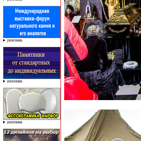
реклама
реклама
реклама