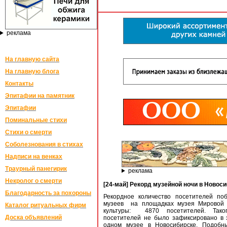
реклама
На главную сайта
На главную блога
Контакты
Эпитафии на памятник
Эпитафии
Поминальные стихи
Стихи о смерти
Соболезнования в стихах
Надписи на венках
Траурный панегирик
реклама
Некролог о смерти
[24-май] Рекорд музейной ночи в Новос
Благодарность за похороны
Рекордное количество посетителей по
музеев на площадках музея Мировой 
Каталог ритуальных фирм
культуры: 4870 посетителей. Таког
Доска объявлений
посетителей не было зафиксировано в 
одном музее в Новосибирске. Подобн