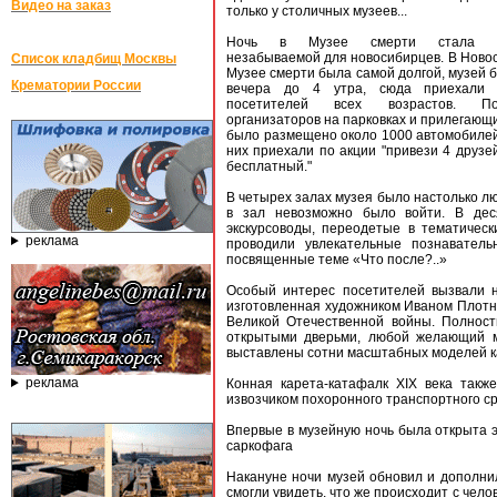
Видео на заказ
только у столичных музеев...
Ночь в Музее смерти стала де
незабываемой для новосибирцев. В Новос
Список кладбищ Москвы
Музее смерти была самой долгой, музей б
Крематории России
вечера до 4 утра, сюда приехали
посетителей всех возрастов. П
организаторов на парковках и прилегающ
было размещено около 1000 автомобилей
них приехали по акции "привези 4 друзей
бесплатный."
В четырех залах музея было настолько лю
в зал невозможно было войти. В дес
экскурсоводы, переодетые в тематичес
реклама
проводили увлекательные познавательн
посвященные теме «Что после?..»
Особый интерес посетителей вызвали н
изготовленная художником Иваном Плотни
Великой Отечественной войны. Полнос
открытыми дверьми, любой желающий мо
выставлены сотни масштабных моделей ка
реклама
Конная карета-катафалк ХIХ века так
извозчиком похоронного транспортного с
Впервые в музейную ночь была открыта э
саркофага
Накануне ночи музей обновил и дополнил
смогли увидеть, что же происходит с чело