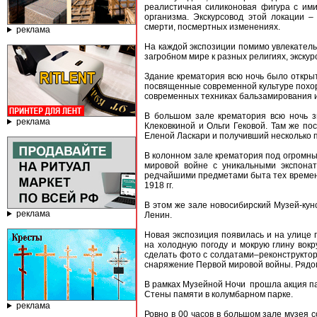
реалистичная силиконовая фигура с ими
организма. Экскурсовод этой локации 
смерти, посмертных изменениях.
реклама
На каждой экспозиции помимо увлекатель
загробном мире к разных религиях, экск
Здание крематория всю ночь было открыт
посвященные современной культуре похор
современных техниках бальзамирования и
В большом зале крематория всю ночь 
реклама
Клековкиной и Ольги Гековой. Там же п
Еленой Ласкари и получивший несколько 
В колонном зале крематория под огромны
мировой войне с уникальными экспонат
редчайшими предметами быта тех времен,
1918 гг.
В этом же зале новосибирский Музей-кунс
реклама
Ленин.
Новая экспозиция появилась и на улице
на холодную погоду и мокрую глину вок
сделать фото с солдатами–реконструктор
снаряжение Первой мировой войны. Рядо
В рамках Музейной Ночи прошла акция п
Стены памяти в колумбарном парке.
реклама
Ровно в 00 часов в большом зале музея 