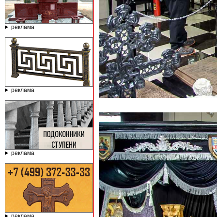
реклама
реклама
реклама
реклама