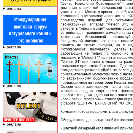
"Центр Технологий Фотокерамики" - мн
компания с широкой филиальной сетью
реклама
участвовала в Минском проекте, но и был
Компанией выставлялась широкая линейк
производства изделий для установк
пескоструйный аппарат "Meteor 34", 
отнести к "классическим" моделям сущ
устройств для гравировки мемориальных 
технология беспылевой пескостру
специальной насадки позволяют нанос
гранита не только рисунки, но и на
реклама
Фотокерамики" получается, делать м
работающие не только по камню, но и 
керамике, и "Meteor 34" является продол
"Meteor 34" при своих компактных раз
гравировки при высокой скорости. Один з
стандартного размера уйдёт не более д
привлекательным моментом можно назвать
по гарантийному обслуживанию продан
продающимися на территории России, Бел
реклама
Скорее всего, заинтересует вас и нова
течение последних полутора лет - фрезе
в работе и оценить десятки пользовател
новой серии, фрезерный станок для обра
о работе "ЦЕНТРА ТЕХНОЛОГИЙ ФОТОКЕРА
Компания готова предложить вам следую
Оборудование для ритуальной фотокера
реклама
- Цветной лазерный керамический принте