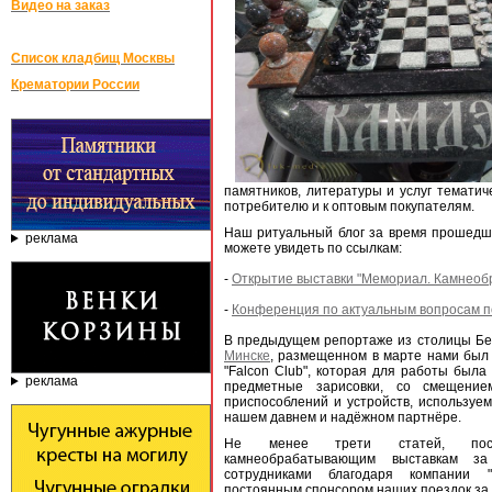
Видео на заказ
Список кладбищ Москвы
Крематории России
памятников, литературы и услуг темати
потребителю и к оптовым покупателям.
Наш ритуальный блог за время прошедше
реклама
можете увидеть по ссылкам:
-
Открытие выставки "Мемориал. Камнеобр
-
Конференция по актуальным вопросам п
В предыдущем репортаже из столицы Б
Минске
, размещенном в марте нами был
"Falcon Club", которая для работы бы
реклама
предметные зарисовки, со смещение
приспособлений и устройств, используе
нашем давнем и надёжном партнёре.
Не менее трети статей, пос
камнеобрабатывающим выставкам з
сотрудниками благодаря компании "
постоянным спонсором наших поездок за