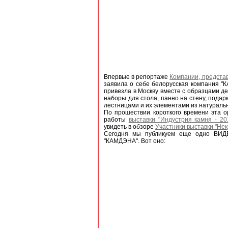
Впервые в репортаже
Компании, представ
заявила о себе белорусская компания "К
привезла в Москву вместе с образцами де
наборы для стола, панно на стену, подар
лестницами и их элементами из натуральн
По прошествии короткого времени эта о
работы
выставки "Индустрия камня - 20
увидеть в обзоре
Участники выставки "Нек
Сегодня мы публикуем еще одно ВИДЕО
"КАМДЭНА". Вот оно: