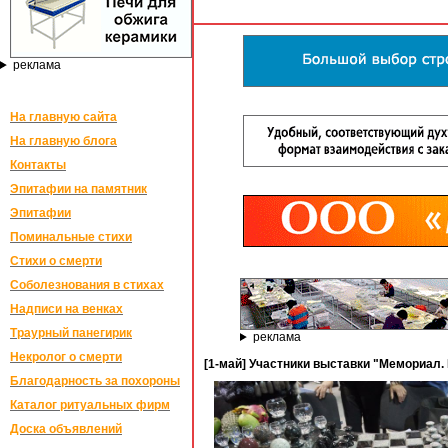
реклама
На главную сайта
На главную блога
Контакты
Эпитафии на памятник
Эпитафии
Поминальные стихи
Стихи о смерти
Соболезнования в стихах
Надписи на венках
Траурный панегирик
реклама
Некролог о смерти
[1-май] Участники выставки "Мемориал.
Благодарность за похороны
Каталог ритуальных фирм
Доска объявлений