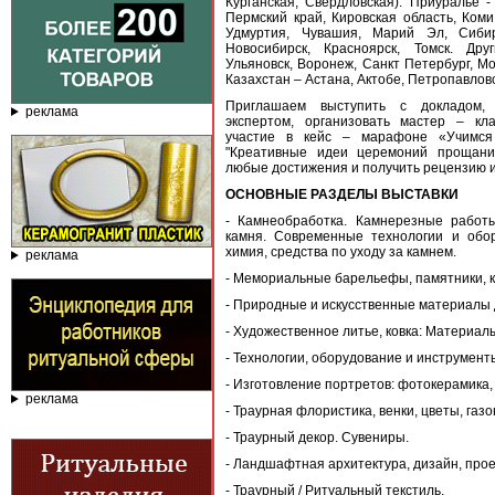
Курганская, Свердловская). Приуралье -
Пермский край, Кировская область, Коми
Удмуртия, Чувашия, Марий Эл, Сибир
Новосибирск, Красноярск, Томск. Др
Ульяновск, Воронеж, Санкт Петербург, Мо
Казахстан – Астана, Актобе, Петропавловс
Приглашаем выступить с докладом, 
реклама
экспертом, организовать мастер – кл
участие в кейс – марафоне «Учимся 
"Креативные идеи церемоний прощания
любые достижения и получить рецензию 
ОСНОВНЫЕ РАЗДЕЛЫ ВЫСТАВКИ
- Камнеобработка. Камнерезные работ
камня. Современные технологии и обор
химия, средства по уходу за камнем.
реклама
- Мемориальные барельефы, памятники, 
- Природные и искусственные материалы д
- Художественное литье, ковка: Материал
- Технологии, оборудование и инструмен
- Изготовление портретов: фотокерамика, 
реклама
- Траурная флористика, венки, цветы, газ
- Траурный декор. Сувениры.
- Ландшафтная архитектура, дизайн, про
- Траурный / Ритуальный текстиль.