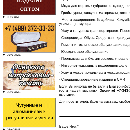
- Мода для мертвых (убранство, одежда, о
- Гробы, урны, капсулы: материалы, комп
реклама
- Места захоронения: Кладбища. Колумба
утилизация мусора.
- Услуги траурных транспортировок: Перев
- Спецодежда. Обувь. Средства индивиду
- Ремонт и техническое обслуживание на
- Юридическое обслуживание
реклама
- Программы для бухгалтерского, управлен
- Интернет-магазины в похоронном деле
- Услуги межрегиональных и международн
- Специализированные издания и СМИ
Если Вы никогда не бывали в Екатеринбу
гости нашей выставки!
Звоните! +7-343
реклама
выставки.
Для посетителей: Вход на выставку своб
Ваше Имя:*
реклама