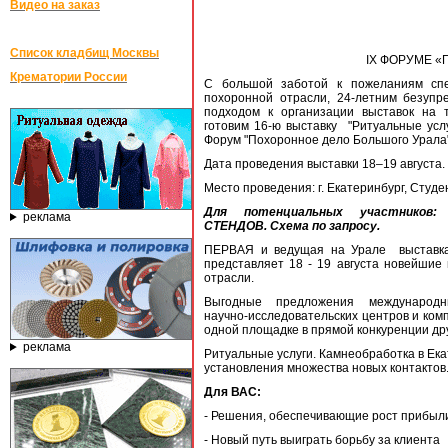
Видео на заказ
Список кладбищ Москвы
IХ ФОРУМЕ 
Крематории России
С большой заботой к пожеланиям спе
похоронной отрасли, 24-летним безуп
подходом к организации выставок на
готовим 16-ю выставку "Ритуальные усл
Форум "Похоронное дело Большого Урала"
Дата проведения выставки 18–19 августа.
Место проведения: г. Екатеринбург, Студен
Для потенциальных участников
реклама
СТЕНДОВ. Схема по запросу.
ПЕРВАЯ и ведущая на Урале выставка
представляет 18 - 19 августа новейшие
отрасли.
Выгодные предложения международн
научно-исследовательских центров и ком
одной площадке в прямой конкуренции дру
реклама
Ритуальные услуги. Камнеобработка в Ек
установления множества новых контактов
Для ВАС:
- Решения, обеспечивающие рост прибыли
- Новый путь выиграть борьбу за клиента