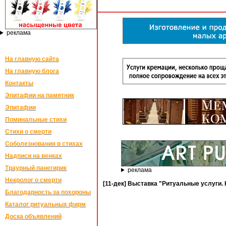
реклама
На главную сайта
На главную блога
Контакты
Эпитафии на памятник
Эпитафии
Поминальные стихи
Стихи о смерти
Соболезнования в стихах
Надписи на венках
Траурный панегирик
реклама
Некролог о смерти
[11-дек] Выставка "Ритуальные услуги.
Благодарность за похороны
Каталог ритуальных фирм
Доска объявлений