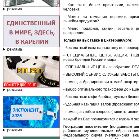
- Как стать более приятными, поле
реклама
человека
- Может ли компания пережить кризи
линейки продуктов?
- Много подарков, скидки, веселые р
настроение!
Только на выставке в Екатеринбурге:
- бесплатный вход на выставку по предва
реклама
- СПЕЦИАЛЬНЫЕ ЦЕНЫ, АКЦИИ, ПОДА
новых брендов России и мира
- СПЕЦИАЛЬНЫЕ ЦЕНЫ за обучение, РЕАЛ
- ВЫСОКИЙ СЕРВИС СЛУЖБЫ ЗАБОТЫ О
- помощь в бронировании отелей, квартир
- выбор оптимального трансфера до нашег
реклама
- бесплатные кофе-брейки, вкусные бизнес
- удобная навигация залов (провожают во
- помощь в любом вопросе (пишите, звонит
Каждый из Вас познакомится с нужным эк
География посетителей (по данным анк
реклама
районные муниципальные образования
Федерального округа (Челябинская, Т