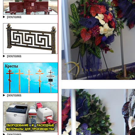
реклама
реклама
реклама
реклама