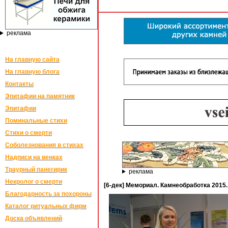
реклама
На главную сайта
На главную блога
Контакты
Эпитафии на памятник
Эпитафии
Поминальные стихи
Стихи о смерти
Соболезнования в стихах
Надписи на венках
Траурный панегирик
реклама
Некролог о смерти
[6-дек] Мемориал. Камнеобработка 2015
Благодарность за похороны
Каталог ритуальных фирм
Доска объявлений