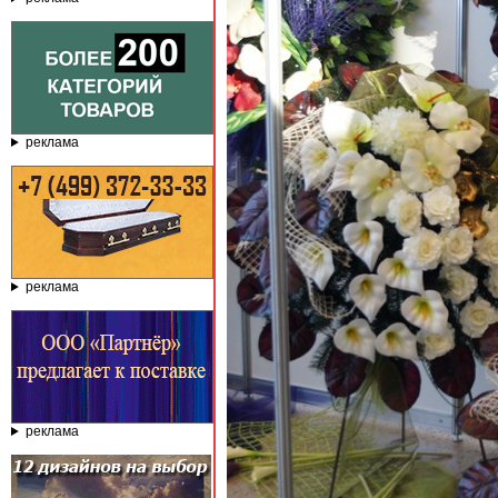
реклама
реклама
реклама