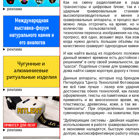
Как на смену радиолампам в ради
транзисторы и цифровые блоки, так и 
реклама
ударным гравировальным станк
высокопроизводительные и менее э
гравировальные аппараты, и процесс вы
можно лишь отсрочить на время, но н
количество пользователей, привык
технологии переноса изображения на глад
прогресс, всё одно, возьмет верх. Как и
когда нужно делать большие объёмы па
качественно гравирует однородные камни, 
реклама
И как найти выход из подобного положени
данный момент времени есть достойное 
решением" в силу своей уникальности, г
"шасси". Подобные станки для гравировки
дома найти самую короткую дорогу к техн
Данные аппараты, которые под брендом
Петербурга "Центр Технологий Фотокерами
же всё таки лучше - лазер или ударни
реклама
достоинства обеих технологий, как лазе
оформления, тексты на памятниках и кач
применять и во внесезонное время, вед
пластмассы, древесины, кожи, а так ж
"композиты". При определённых знани
сувенирную продукцию - на зажигалки, бр
"Дублирующие системы - двойная надёжно
использование в работе гравировального 
в экономике наладятся, быструю окупае
реклама
долгую, высокоэффективную работу обору