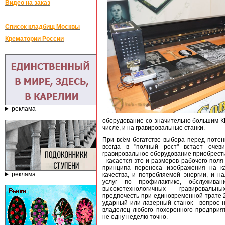
Видео на заказ
Список кладбищ Москвы
Крематории России
реклама
оборудование со значительно большим КП
числе, и на гравировальные станки.
При всём богатстве выбора перед поте
всегда в "полный рост" встает очев
гравировальное оборудование приобрести
- касается это и размеров рабочего поля
принципа переноса изображения на ка
реклама
качества, и потребляемой энергии, и н
услуг по профилактике, обслужива
высокотехнологичных гравироваль
предпочесть при единовременной трате 
ударный или лазерный станок - вопрос 
владелец любого похоронного предприя
не одну неделю точно.