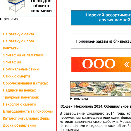
реклама
На главную сайта
На главную блога
Контакты
Эпитафии на памятник
Эпитафии
Поминальные стихи
Стихи о смерти
Соболезнования в стихах
Надписи на венках
Траурный панегирик
реклама
Некролог о смерти
[31-дек] Некрополь 2014. Официальное 
Благодарность за похороны
В завершение уходящего 2014 года, ко
перемен, мы размещаем еще один, финал
Каталог ритуальных фирм
которая закончила свою работу в Москве
Доска объявлений
фотографиями и видеороликами об этой 
по ссылкам: