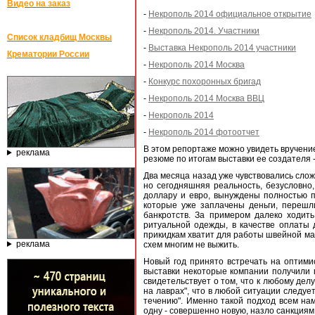
Видео на заказ
-
Некрополь 2014 официальное открытие
-
Некрополь 2014. Участники
Список кладбищ Москвы
-
Выставка Некрополь 2014 участники
Крематории России
-
Некрополь 2014 Москва
-
Конкурс похоронных бригад
-
Некрополь 2014 Москва ВВЦ
-
Некрополь 2014
-
Некрополь 2014 фотоотчет
В этом репортаже можно увидеть вручение
реклама
резюме по итогам выставки ее создателя 
Два месяца назад уже чувствовались слож
но сегодняшняя реальность, безусловно
доллару и евро, вынуждены полностью п
которые уже заплачены деньги, перешл
банкротств. За примером далеко ходит
ритуальной одежды, в качестве оплаты 
прикидкам хватит для работы швейной мас
реклама
схем многим не выжить.
Новый год принято встречать на оптимис
выставки некоторые компании получили п
свидетельствует о том, что к любому дел
на лаврах", что в любой ситуации следуе
течению". Именно такой подход всем на
одну - совершенно новую, назло санкциям -