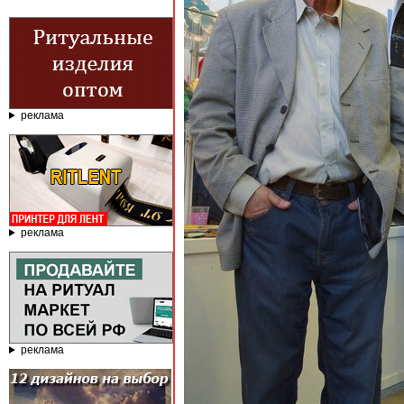
реклама
реклама
реклама