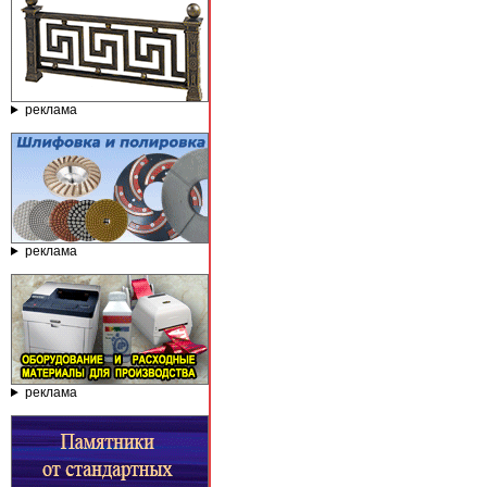
реклама
реклама
реклама